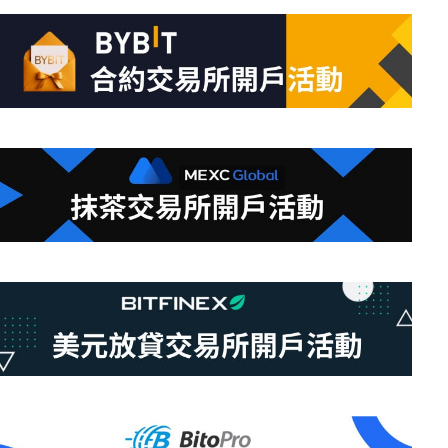
的
結
果