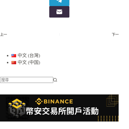
上一
下一
中文 (台灣)
中文 (中国)
找
不
到
符
合
條
件