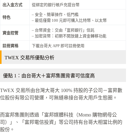
出入金方式
從綁定的銀行帳戶充提台幣
– 安全、簡單操作、低門檻
特色
– 最低僅需 100 元即可購入比特幣、以太幣
– 台幣資金：交由「富邦銀行」信託
資金控管
– 加密貨幣：初期不開放鏈上資金轉移功能
註冊資格
下載台哥大 APP 即可註冊使用
TWEX 交易所優點分析
優點 1：由台哥大＋富邦集團背書可信度高
TWEX 交易所由台灣大哥大 100% 持股的子公司－富昇數
位股份有限公司營運，可無縫串接台哥大用戶生態圈。
而富邦集團則透過「富邦媒體科技（Momo 購物網母公
司）」、「富邦電信投資」等公司持有台哥大相當比例的
股份。