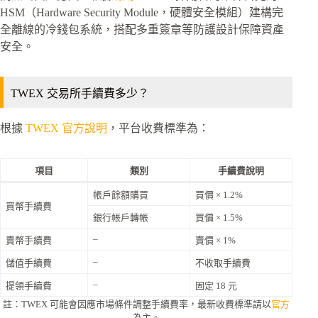
HSM（Hardware Security Module，硬體安全模組）建構完
全離線的冷錢包系統，搭配多重簽章等防護設計保障資產
安全。
TWEX 交易所手續費多少？
根據
TWEX 官方說明
，平台收費標準為：
項目
類別
手續費說明
帳戶餘額購買
買價 × 1.2%
買幣手續費
銀行帳戶轉帳
買價 × 1.5%
–
賣幣手續費
賣價 × 1%
–
儲值手續費
不收取手續費
–
提領手續費
固定 18 元
註：TWEX 可能會因應市場條件調整手續費率，最新收費標準請以
官方
為主。