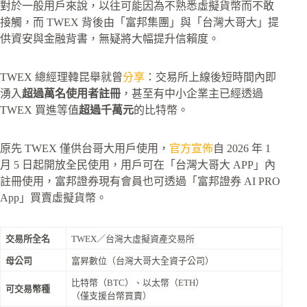
對於一般用戶來說，以往可能因為不熟悉虛擬貨幣而不敢
接觸，而 TWEX 背後由「富邦集團」與「台灣大哥大」提
供資安與金融背書，無疑將大幅提升信賴度。
TWEX 總經理韓昆舉就曾
分享
：交易所上線後短時間內即
湧入
超過萬名使用者註冊
，甚至有中小企業主已經透過
TWEX 買進等值
超過千萬元
的比特幣。
原先 TWEX 僅供台哥大用戶使用，
官方宣佈
自 2026 年 1
月 5 日起開放全民使用，用戶可在「台灣大哥大 APP」內
註冊使用，富邦證券現有會員也可透過「富邦證券 AI PRO
App」買賣虛擬貨幣。
交易所全名
TWEX／台灣大虛擬資產交易所
母公司
富昇數位（台灣大哥大全資子公司）
比特幣（BTC）、以太幣（ETH）
可交易幣種
（僅支援台幣買賣）