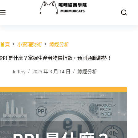
跳
至
主
要
內
容
首頁
小資理財術
總經分析
PPI 是什麼？掌握生產者物價指數，預測通膨趨勢！
Jeffery
2025 年 3 月 14 日
總經分析