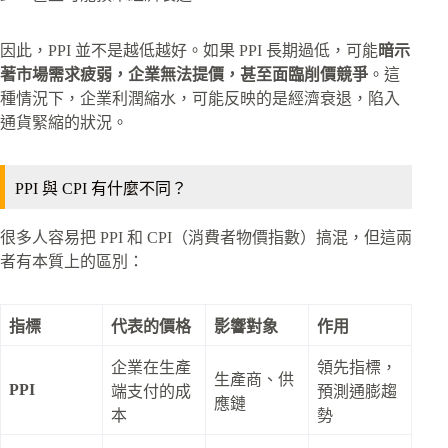
因此，PPI 並不是越低越好。如果 PPI 長期過低，可能
暗示
著市場需求疲弱，企業無法提價，甚至面臨削價競爭
。這
種情況下，企業利潤縮水，可能反映的是經濟衰退，陷入
通貨緊縮的狀況。
PPI 與 CPI 有什麼不同？
很多人容易把 PPI 和 CPI（消費者物價指數）搞混，但這兩
者有本質上的區別：
指標
代表的價格
影響對象
作用
企業在生產
領先指標，
生產商、供
PPI
端支付的成
預測通膨趨
應鏈
本
勢