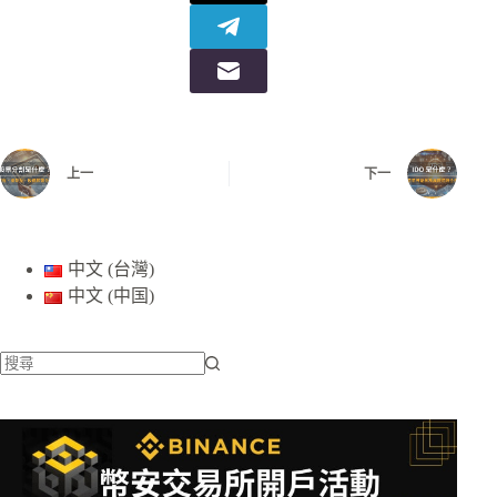
上一
下一
中文 (台灣)
中文 (中国)
找
不
到
符
合