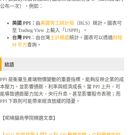
公布一次），例如：
美國 PPI：
由
美國勞工統計局
（BLS）統計。圖表可
至 Trading View 上輸入「USPPI」。
台灣 PPI
：由台灣
主計總處
統計。圖表可以透過
財經
M 平方
查詢。
結語
PPI 是衡量生產端物價變動的重要指標，能夠反映企業的成
本壓力，並影響通膨、利率與經濟成長。當 PPI 上升，可
能導致通膨壓力加大、央行升息，甚至影響股市表現；而
PPI 下跌則可能帶來經濟放緩的隱憂。
【呢喃貓商學院精選文章】
【2025 加密貨幣入門】0 到 100 教學攻略，立刻學會如何