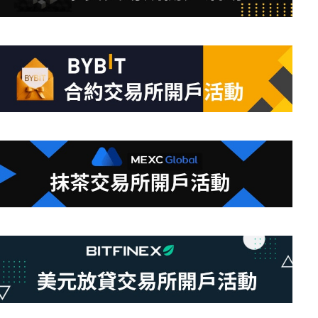
條
件
的
結
果