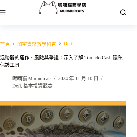
跳
至
主
要
內
容
Defi
首頁
加密貨幣教學科普
混幣器的運作、風險與爭議：深入了解 Tornado Cash 隱私
保護工具
呢喃貓 Murmurcats
2024 年 11 月 10 日
Defi
,
基本投資觀念