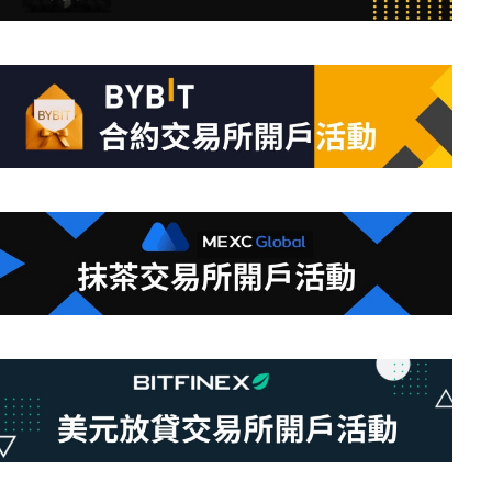
條
件
的
結
果