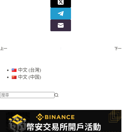
上一
下一
中文 (台灣)
中文 (中国)
找
不
到
符
合