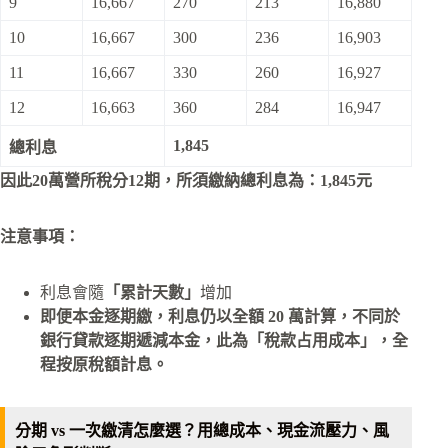
9
16,667
270
213
16,880
10
16,667
300
236
16,903
11
16,667
330
260
16,927
12
16,663
360
284
16,947
1,845
總利息
因此20萬營所稅分12期，所須繳納總利息為：
1,845元
注意事項：
利息會隨
「累計天數」
增加
即便本金逐期繳，利息仍以全額 20 萬計算，
不同於
銀行貸款逐期遞減本金，此為「稅款占用成本」，全
程按原稅額計息。​
分期 vs 一次繳清怎麼選？用總成本、現金流壓力、風