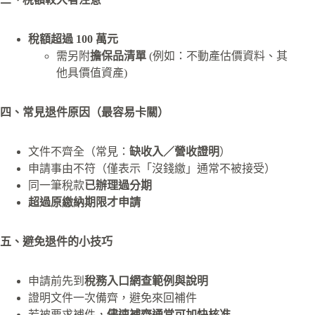
稅額超過 100 萬元
需另附
擔保品清單
(例如：不動產估價資料、其
他具價值資產)
四、常見退件原因（最容易卡關）
文件不齊全（常見：
缺收入／營收證明
）
申請事由不符（僅表示「沒錢繳」通常不被接受）
同一筆稅款
已辦理過分期
超過原繳納期限才申請
五、避免退件的小技巧
申請前先到
稅務入口網查範例與說明
證明文件一次備齊，避免來回補件
若被要求補件，
儘速補齊通常可加快核准