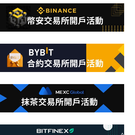
不
到
符
合
條
件
的
結
果