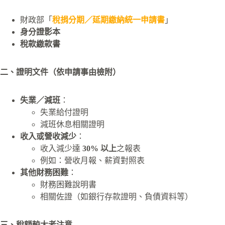
財政部「
稅捐分期／延期繳納統一申請書
」
身分證影本
稅款繳款書
二、證明文件（依申請事由檢附）
失業／減班
：
失業給付證明
減班休息相關證明
收入或營收減少
：
收入減少達
30% 以上
之報表
例如：營收月報、薪資對照表
其他財務困難
：
財務困難說明書
相關佐證（如銀行存款證明、負債資料等）
三、稅額較大者注意