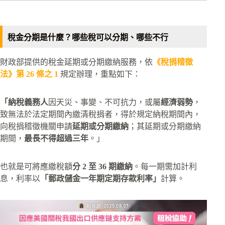
稅金分期是什麼？哪些稅可以分期、哪些不行
財政部提供的稅金延期或分期繳納服務，依
《稅捐稽徵
法》第 26 條之 1
規定辦理，重點如下：
「納稅義務人
因天災、事變、不可抗力，或屬
經濟弱勢
，
致無法於法定期間內繳清稅捐者，得於規定納稅期間內，
向稅捐稽徵機關申請
延期或分期繳納
；其延期或分期繳納
期間，
最長不得超過三年
。」
也就是可將應繳稅額
分 2 至 36 期繳納
。每一期需加計利
息，利率以
「郵政儲金一年期定期存款利率」
計算。