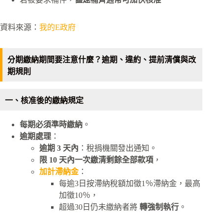
資料來源：
我的E政府
分期繳納期間要注意什麼？逾期、違約、提前清償與改
期規則
一、核准後的繳納規定
每期必須準時繳納
。
逾期處理
：
逾期 3 天內
：稅捐機關發出通知。
限 10 天內一次繳清剩餘全部款項
，
加計滯納金
：
每逾3日按滯納稅額加徵1％滯納金，最高
加徵10％，
超過30日仍未繳納者將
轉強制執行
。