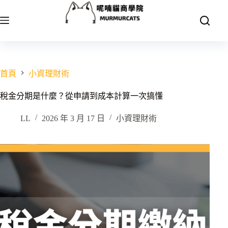
跳
至
主
要
內
容
首頁
小資理財術
稅金分期是什麼？從申請到成本計算一次搞懂
LL
2026 年 3 月 17 日
小資理財術