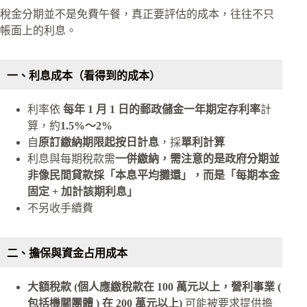
​​稅金分期並不是免費午餐，真正要評估的成本，往往不只
帳面上的利息。
一、利息成本（看得到的成本）
利率依
每年 1 月 1 日的郵政儲金一年期定存利率
計
算，約
1.5%～2%
自
原訂繳納期限起按日計息
，採
單利計算
利息與每期稅款需
一併繳納，需注意的是政府分期並
非像民間貸款採「本息平均攤還」，而是「每期本金
固定 + 加計該期利息」
不另收手續費
二、擔保與資金占用成本
大額稅款 (個人應繳稅款在 100 萬元以上，營利事業 (
包括機關團體 ) 在 200 萬元以上)
可能被要求提供擔