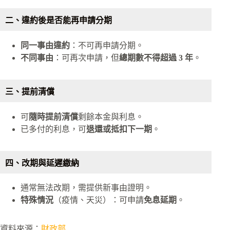
二、違約後是否能再申請分期
同一事由違約
：不可再申請分期。
不同事由
：可再次申請，但
總期數不得超過 3 年
。
三、提前清償
可
隨時提前清償
剩餘本金與利息。
已多付的利息，可
退還或抵扣下一期
。
四、改期與延遲繳納
通常無法改期，需提供新事由證明。
特殊情況
（疫情、天災）：可申請
免息延期
。
資料來源：
財政部