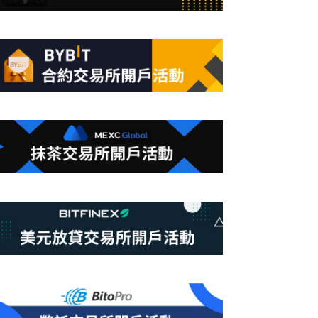
合
條
件
的
結
果