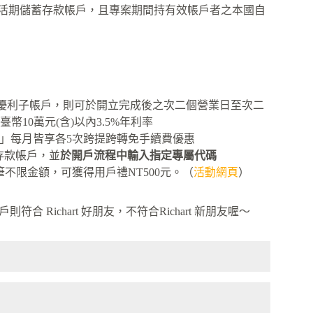
art 新臺幣活期儲蓄存款帳戶，且專案期間持有效帳戶者之本國自
art優利子帳戶，則可於開立完成後之次二個營業日至次二
臺幣10萬元(含)以內3.5%年利率
帳戶」每月皆享各5次跨提跨轉免手續費優惠
 存款帳戶，並
於開戶流程中輸入指定專屬代碼
一筆不限金額，可獲得用戶禮NT500元。（
活動網頁
）
則符合 Richart 好朋友，不符合Richart 新朋友喔～