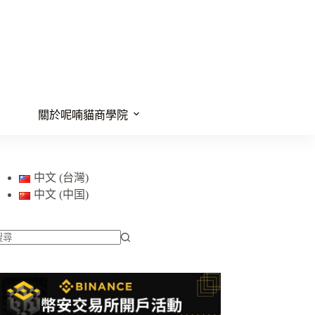
關於呢喃貓商學院
中文 (台灣)
中文 (中国)
找
不
到
符