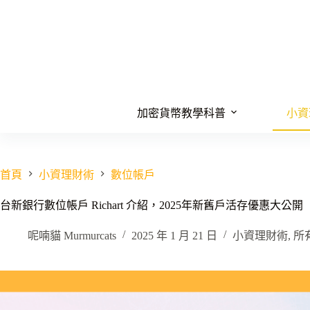
跳
至
主
要
內
容
加密貨幣教學科普
小資
首頁
小資理財術
數位帳戶
台新銀行數位帳戶 Richart 介紹，2025年新舊戶活存優惠大公開
呢喃貓 Murmurcats
2025 年 1 月 21 日
小資理財術
,
所