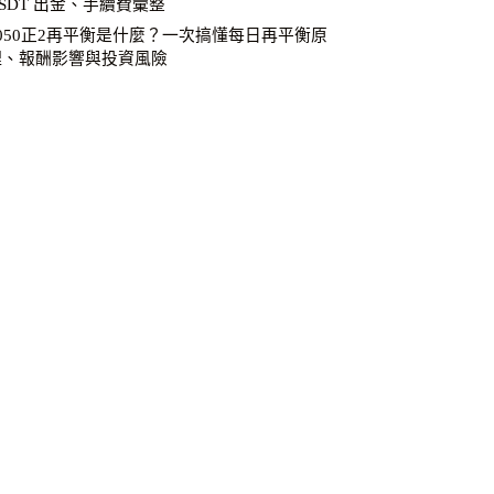
SDT 出金、手續費彙整
0050正2再平衡是什麼？一次搞懂每日再平衡原
理、報酬影響與投資風險