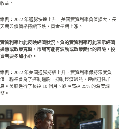
收益。
案例：2022 年通膨快速上升，美國實質利率負值擴大，長
天期公債價格持續下跌，黃金長期上漲。
實質利率也能反映經濟狀況。負的實質利率可能表示經濟
過熱或政策寬鬆，市場可能有波動或政策變化的風險，投
資者要多加小心。
案例：2022 年美國通膨持續上升，實質利率保持深度負
值，聯準會為了控制通膨，抑制經濟過熱，連續迅猛加
息。美股進行了長達 10 個月、跌幅高達 25% 的深度調
整。