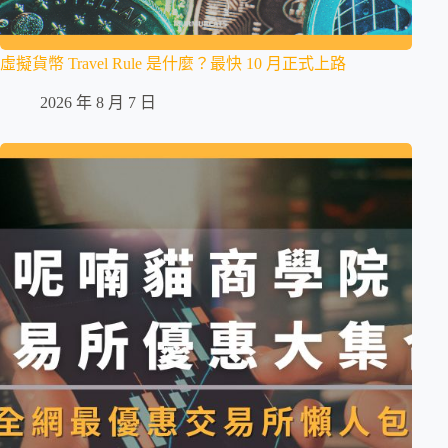
虛擬貨幣 Travel Rule 是什麼？最快 10 月正式上路
2026 年 8 月 7 日