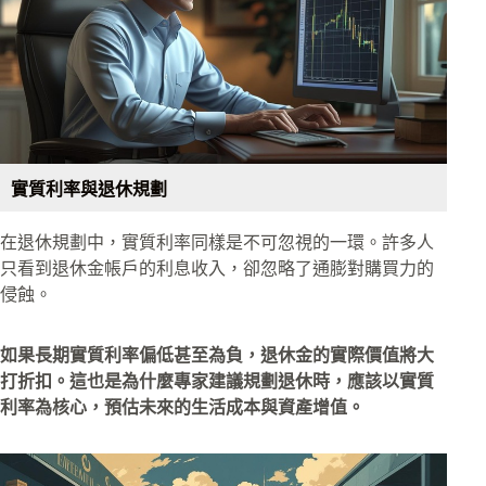
實質利率與退休規劃
在退休規劃中，實質利率同樣是不可忽視的一環。許多人
只看到退休金帳戶的利息收入，卻忽略了通膨對購買力的
侵蝕。
如果長期實質利率偏低甚至為負，退休金的實際價值將大
打折扣。這也是為什麼專家建議規劃退休時，應該以實質
利率為核心，預估未來的生活成本與資產增值。