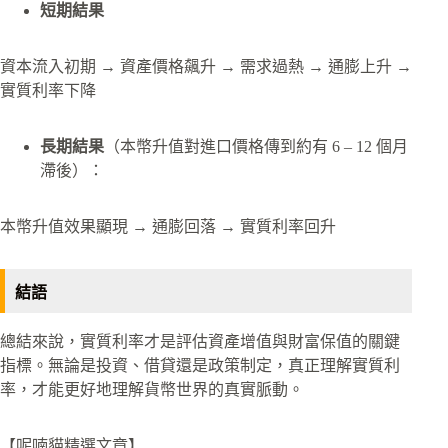
短期結果
資本流入初期 → 資產價格飆升 → 需求過熱 → 通膨上升 →
實質利率下降
長期結果
（本幣升值對進口價格傳到約有 6 – 12 個月
滯後）：
本幣升值效果顯現 → 通膨回落 → 實質利率回升
結語
總結來說，實質利率才是評估資產增值與財富保值的關鍵
指標。無論是投資、借貸還是政策制定，真正理解實質利
率，才能更好地理解貨幣世界的真實脈動。
【呢喃貓精選文章】