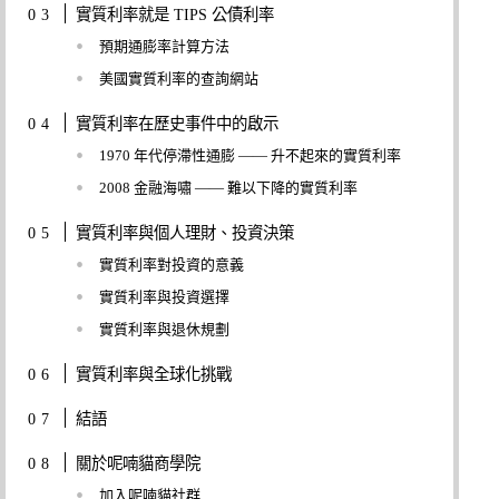
實質利率就是 TIPS 公債利率
預期通膨率計算方法
美國實質利率的查詢網站
實質利率在歷史事件中的啟示
1970 年代停滯性通膨 —— 升不起來的實質利率
2008 金融海嘯 —— 難以下降的實質利率
實質利率與個人理財、投資決策
實質利率對投資的意義
實質利率與投資選擇
實質利率與退休規劃
實質利率與全球化挑戰
結語
關於呢喃貓商學院
加入呢喃貓社群