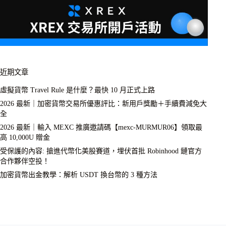
近期文章
虛擬貨幣 Travel Rule 是什麼？最快 10 月正式上路
2026 最新｜加密貨幣交易所優惠評比：新用戶獎勵＋手續費減免大
全
2026 最新｜輸入 MEXC 推廣邀請碼【mexc-MURMUR06】領取最
高 10,000U 贈金
受保護的內容: 搶進代幣化美股賽道，埋伏首批 Robinhood 鏈官方
合作夥伴空投！
加密貨幣出金教學：解析 USDT 換台幣的 3 種方法