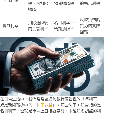
名目利率
率，未扣除
預期通膨率
的標示利率
通膨
反映貨幣購
扣除通膨後
名目利率 －
實質利率
買力的實際
的真實利率
預期通膨率
回報
在日常生活中，我們常常會聽到銀行廣告裡的「年利率」
或是新聞報導中的「
利率調整
」。這些利率，通常指的是
名目利率，也就是市場上直接觀察到、未經通膨調整的利