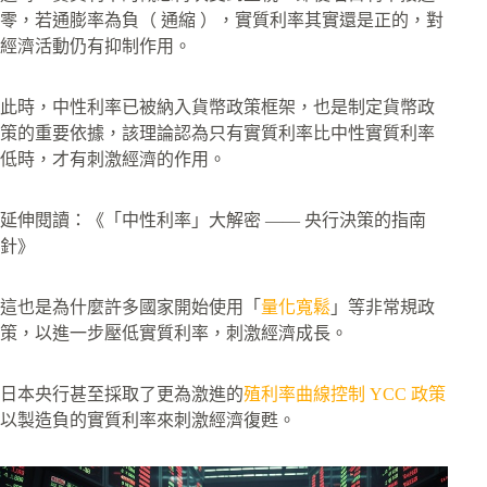
零，若通膨率為負（ 通縮 ），實質利率其實還是正的，對
經濟活動仍有抑制作用。
此時，中性利率已被納入貨幣政策框架，也是制定貨幣政
策的重要依據，該理論認為只有實質利率比中性實質利率
低時，才有刺激經濟的作用。
延伸閱讀：《「中性利率」大解密 —— 央行決策的指南
針》
這也是為什麼許多國家開始使用「
量化寬鬆
」等非常規政
策，以進一步壓低實質利率，刺激經濟成長。
日本央行甚至採取了更為激進的
殖利率曲線控制 YCC 政策
以製造負的實質利率來刺激經濟復甦。