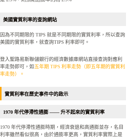
美國實質利率的查詢網站
因為不同期限的 TIPS 就是不同期限的實質利率，所以查詢
美國的實質利率，就查詢TIPS 利率即可。
登入聖路易斯聯儲銀行的經濟數據庫網站直接查詢對應利
率走勢即可，如
五年期 TIPS 利率走勢（即五年期的實質利
率走勢）。
實質利率在歷史事件中的啟示
1970 年代停滯性通膨 —— 升不起來的實質利率
1970 年代停滯性通膨時期，經濟衰退和高通膨並存，名目
利率雖然看似很高，由於通膨率更高，實質利率實際上是