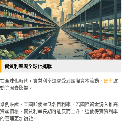
實質利率與全球化挑戰
在全球化時代，實質利率還會受到國際資本流動、
匯率
波
動等因素影響。
舉例來說，某國即使壓低名目利率，若國際資金湧入推高
資產價格，實質利率長期可能反而上升。這使得實質利率
的管理更加複雜。