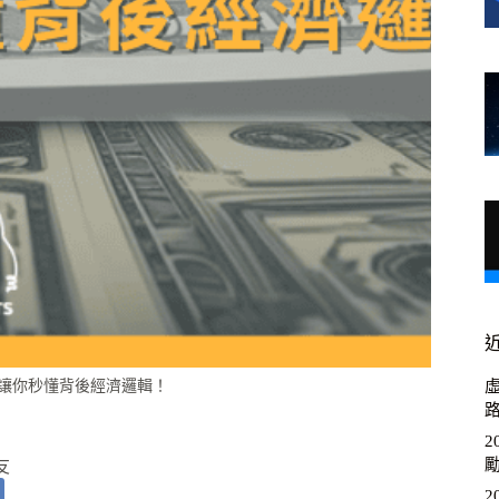
章讓你秒懂背後經濟邏輯！
虛
友
2