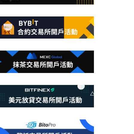
合
條
件
的
結
果