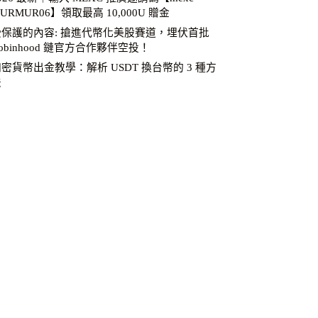
URMUR06】領取最高 10,000U 贈金
受保護的內容: 搶進代幣化美股賽道，埋伏首批
obinhood 鏈官方合作夥伴空投！
密貨幣出金教學：解析 USDT 換台幣的 3 種方
法