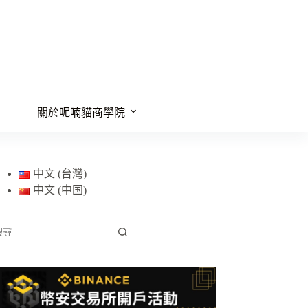
關於呢喃貓商學院
中文 (台灣)
中文 (中国)
找
不
到
符