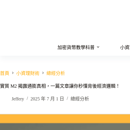
跳
至
主
要
內
容
加密貨幣教學科普
小資
首頁
小資理財術
總經分析
實質 M2 揭露通膨真相，一篇文章讓你秒懂背後經濟邏輯！
Jeffery
2025 年 7 月 1 日
總經分析