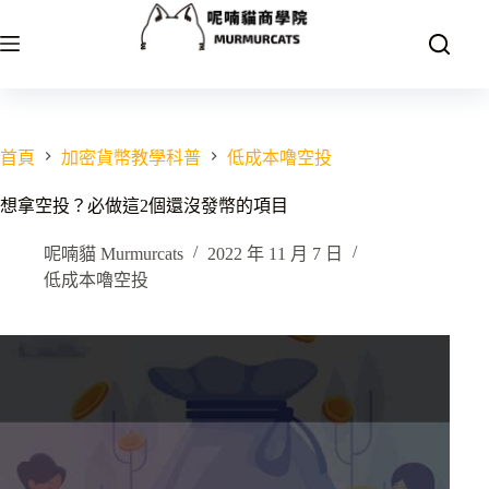
跳
至
主
要
內
容
首頁
加密貨幣教學科普
低成本嚕空投
想拿空投？必做這2個還沒發幣的項目
呢喃貓 Murmurcats
2022 年 11 月 7 日
低成本嚕空投