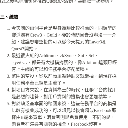
(2)之後呢喃貓也會推出Quest3的活動，讓聽眾一起參與。
三、總結
今天講的兩個平台是親身體驗比較推薦的，同類型的
賽道還有Crew3、Guild，礙於時間因素沒辦法一一介
紹，建議想嚕空投的可以從今天提到的Layer3和
Quest3開始。
最近很火紅的Arbitrum、zkSync、Sui、Sei、
layer0…，都是有大機構撐腰的，像Arbitrum這類已經
有上主網的可以和任務平台搭配著嚕。
幣圈的空投，從以前簡單轉轉貼文就能抽，到現在採
用任務平台已經是主流了。
對項目方來說，在資料為王的時代，任務平台的採用
是必然的趨勢，對用戶資料的搜集也會更加精準。
對於缺乏基本面的幣圈來說，這些任務平台的商模是
比較有機會成功的，可以想見以後會類似Facebook那
樣由B端來買單，消費者則是免費使用，不同的是，
消費者在這邊有賺錢的機會，Facebook沒有。