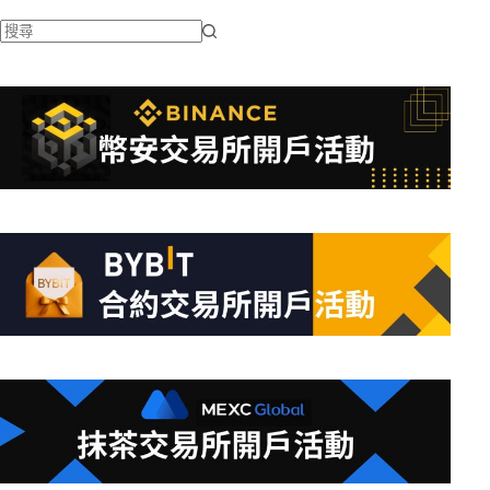
找
不
到
符
合
條
件
的
結
果