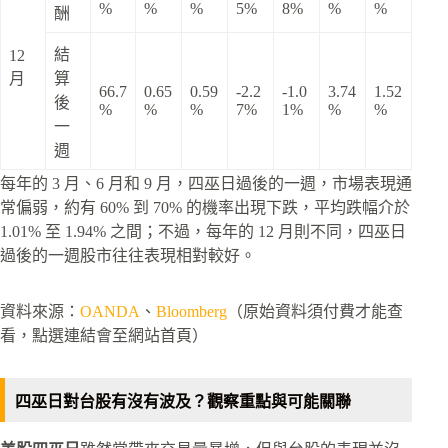
%
%
%
5%
8%
%
%
酬
結
12
月
算
66.7
0.65
0.59
-2.2
-1.0
3.74
1.52
後
%
%
%
7%
1%
%
%
一
週
每年的 3 月、6 月和 9 月，四巫日過後的一週，市場表現通
常偏弱，約有 60% 到 70% 的機率出現下跌，平均跌幅介於
1.01% 至 1.94% 之間；不過，每年的 12 月則不同，四巫日
過後的一週股市往往表現相對較好。
資料來源：
OANDA
、
Bloomberg
（原始資料須付費才能查
看，點選連結會至網站首頁）
四巫日對台股有沒有波及？觀察重點與可能關聯