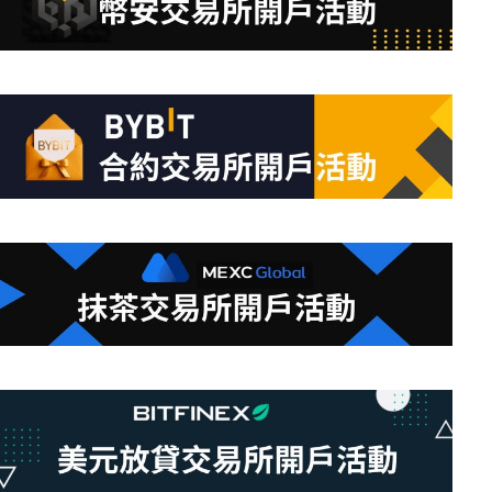
合
條
件
的
結
果