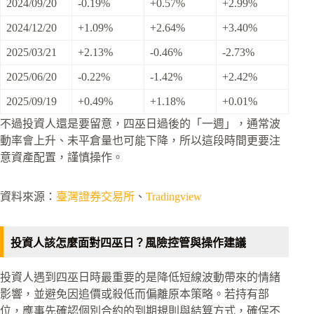
2024/09/20
-0.19%
+0.57%
+2.99%
2024/12/20
+1.09%
+2.64%
+3.40%
2025/03/21
+2.13%
-0.46%
-2.73%
2025/06/20
-0.22%
-1.42%
+2.42%
2025/09/19
+0.49%
+1.18%
+0.01%
不過投資人還是要留意，四巫日過後的「一週」，通常波
動率會上升、未平倉量也可能下降，所以這段時間更要注
意資產配置，謹慎操作。
資料來源：
臺灣證券交易所
、
Tradingview
投資人該怎麼面對四巫日？風險控管與操作建議
投資人遇到四巫日時最重要的是降低短線波動帶來的情緒
影響，並避免因追價或殺低而偏離原本策略。若持有部
位，應事先確認個別合約的到期規則與結算方式，確保不