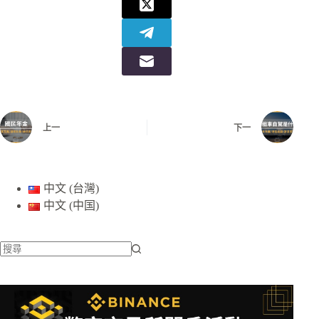
上一
下一
中文 (台灣)
中文 (中国)
找
不
到
符