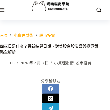
跳
至
主
要
內
容
首頁
小資理財術
股市投資
四巫日是什麼？最新結算日期、對美股台股影響與投資策
略全解析
LL
2026 年 2 月 3 日
小資理財術
,
股市投資
分享給朋友