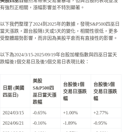
美股四巫日
雖然常帶來交易量暴增，但與台股的表現並沒
有強烈正相關，漲幅影響並不特別顯著。
以下我們整理了2024到2025年的數據，發現S&P500四巫日
當天漲跌，跟台股隔1天或5天的變化，相關性很低，更多
受整體趨勢影響，而非因為美股平倉而有直接性的影響。
以下為2024/3/15-2025/09/19年台股加權指數與四巫日當天
跌幅後1個交易日及後5個交易日表現比較：
美股
台股後1個
台股後5個
日期 (美國
S&P500四
交易日漲跌
交易日漲跌
四巫日)
巫日當天漲
幅
幅
跌幅
2024/03/15
-0.65%
+1.00%
+2.77%
2024/06/21
-0.16%
-1.89%
-0.95%