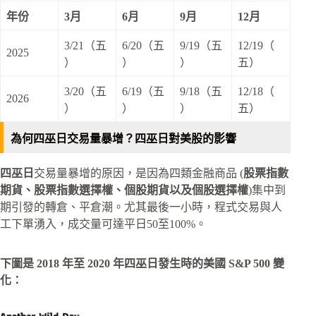
年份
3月
6月
9月
12月
3/21（五
6/20（五
9/19（五
12/19（
2025
）
）
）
五）
3/20（五
6/19（五
9/18（五
12/18（
2026
）
）
）
五）
為何四巫日交易量暴增？四巫日對美股的影響
四巫日
交易量暴增的原因，是因為四類金融商品 (
股票指數
期貨、股票指數選擇權、個股期貨以及個股選擇權
)集中到
期引發的轉倉、平倉潮。尤其最後一小時，程式交易與人
工下單湧入，成交量可達平日50至100%。​
下圖是 2018 年至 2020 年四巫日發生時的美國 S&P 500 變
化：