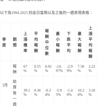
以下為1994-2025 四巫日當周以及之後的一週表現表格：
上
報
上
平
最
下
最
漲
酬
季
期
漲
均
小
跌
大
平
中
度
間
機
報
報
平
報
均
位
率
酬
酬
均
酬
報
數
酬
報
67
0.55
0.92
-14.
-2.9
7.50
2.22
%
%
%
97%
9%
%
%
酬
結
3月
算
39.1
0.36
-0.3
-5.9
-1.4
10.2
3.10
後
%
%
4%
5%
0%
6%
%
一
週