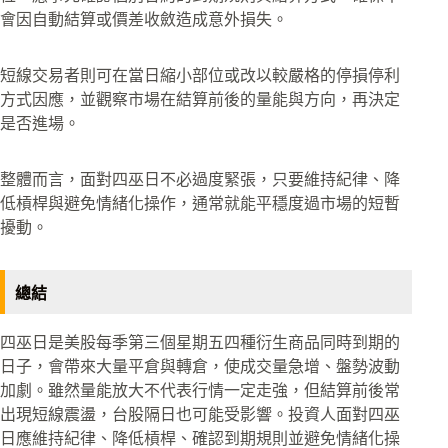
會因自動結算或價差收斂造成意外損失。
短線交易者則可在當日縮小部位或改以較嚴格的停損停利
方式因應，並觀察市場在結算前後的量能與方向，再決定
是否進場。
整體而言，面對四巫日不必過度緊張，只要維持紀律、降
低槓桿與避免情緒化操作，通常就能平穩度過市場的短暫
擾動。
總結
四巫日是美股每季第三個星期五四種衍生商品同時到期的
日子，會帶來大量平倉與轉倉，使成交量急增、盤勢波動
加劇。雖然量能放大不代表行情一定走強，但結算前後常
出現短線震盪，台股隔日也可能受影響。投資人面對四巫
日應維持紀律、降低槓桿、確認到期規則並避免情緒化操