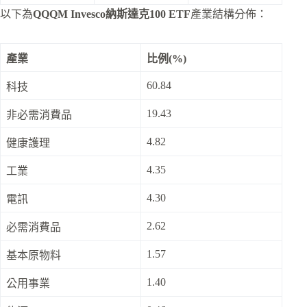
以下為
QQQM Invesco納斯達克100 ETF
產業結構分佈：
產業
比例(%)
60.84
科技
19.43
非必需消費品
4.82
健康護理
4.35
工業
4.30
電訊
2.62
必需消費品
1.57
基本原物料
1.40
公用事業