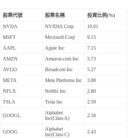
股票代號
股票名稱
投資比例(%)
NVDA
NVIDIA Corp
10.01
MSFT
Microsoft Corp
9.15
AAPL
Apple Inc
7.15
AMZN
Amazon.com Inc
5.73
AVGO
Broadcom Inc
5.27
META
Meta Platforms Inc
3.88
NFLX
Netflix Inc
2.80
TSLA
Tesla Inc
2.59
Alphabet
GOOGL
2.58
Inc(Class A)
Alphabet
GOOG
2.43
Inc(Class C)