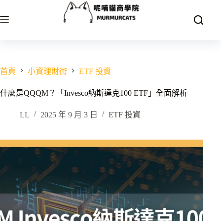
跳
至
主
要
內
容
首頁
小資理財術
ETF 投資
什麼是QQQM？「Invesco納斯達克100 ETF」全面解析
LL
2025 年 9 月 3 日
ETF 投資