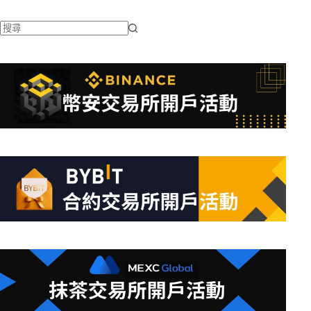
找
不
到
符
合
條
件
的
結
果