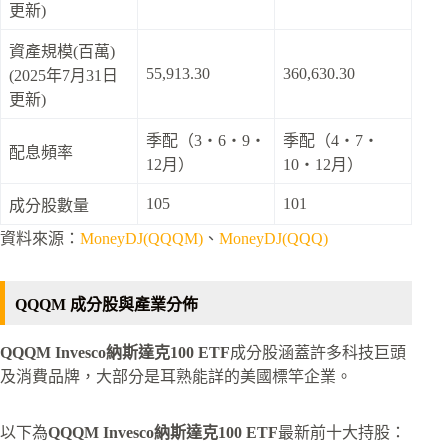
更新)
資產規模(百萬)
55,913.30
360,630.30
(2025年7月31日
更新)
季配（3・6・9・
季配（4・7・
配息頻率
12月）
10・12月）
105
101
成分股數量
資料來源：
MoneyDJ(QQQM)
、
MoneyDJ(QQQ)
QQQM 成分股與產業分佈
QQQM Invesco納斯達克100 ETF
成分股涵蓋許多科技巨頭
及消費品牌，大部分是耳熟能詳的美國標竿企業。
以下為
QQQM Invesco納斯達克100 ETF
最新前十大持股：