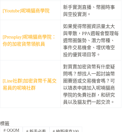
新手實測直播、幣圈時事
[Youtube]呢喃貓商學院
與空投實測。
如果覺得幣圈資訊量太大
與零散，PPA週報會整理每
[Pressplay]呢喃貓商學院：
週幣圈盤勢、潛力幣種、
你的加密貨幣領航員
事件交易機會、埋伏嚕空
投的優質項目等。
對買賣加密貨幣有什麼疑
問嗎？想找人一起討論幣
[Line社群]加密貨幣千萬交
圈賽道或交易機會嗎？可
易員的呢喃社群
以填表申請加入呢喃貓商
學院的免費社群，和研究
員以及貓友們一起交流。
標籤
#
QQQM
#
新手必看
#
納斯達克100