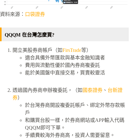
資料來源：
口袋證券
QQQM 在台灣怎麼買?
開立美股券商帳戶（如
FirsTrade
等）
適合具備外幣匯款與基本金融知識者
費用與流動性優於國內券商複委託
能於美國盤中直接交易，買賣較靈活
透過國內券商申辦複委託，（如
國泰證券
、
台新證
券
）
於台灣券商開設複委託帳戶、綁定外幣存款帳
戶
和購買台股一樣，於券商網站或APP輸入代碼
QQQM即可下單。
手續費較海外券商高，投資人需要留意。