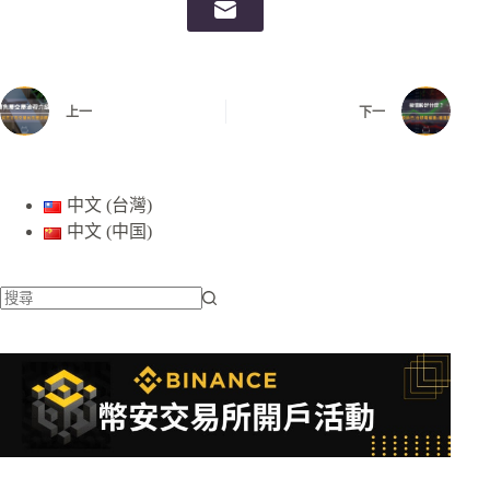
上一
下一
中文 (台灣)
中文 (中国)
找
不
到
符
合
條
件