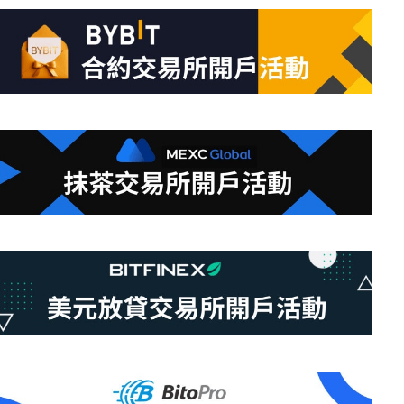
的
結
果