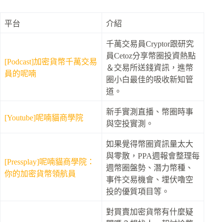
平台
介紹
千萬交易員Cryptor跟研究
員Cetoz分享幣圈投資熱點
[Podcast]加密貨幣千萬交易
＆交易所送錢資訊，進幣
員的呢喃
圈小白最佳的吸收新知管
道。
新手實測直播、幣圈時事
[Youtube]呢喃貓商學院
與空投實測。
如果覺得幣圈資訊量太大
與零散，PPA週報會整理每
[Pressplay]呢喃貓商學院：
週幣圈盤勢、潛力幣種、
你的加密貨幣領航員
事件交易機會、埋伏嚕空
投的優質項目等。
對買賣加密貨幣有什麼疑