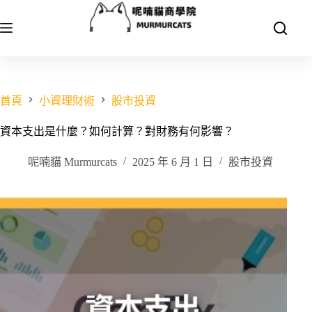
跳
至
主
要
內
容
首頁
小資理財術
股市投資
資本支出是什麼？如何計算？對財務有何影響？
呢喃貓 Murmurcats
2025 年 6 月 1 日
股市投資