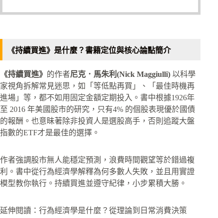
《持續買進》是什麼？書籍定位與核心論點簡介
《持續買進》
的作者
尼克．馬朱利(Nick Maggiulli)
以科學
家視角拆解常見迷思，如「等低點再買」、「最佳時機再
進場」等，都不如用固定金額定期投入。書中根據1926年
至 2016 年美國股市的研究，只有4% 的個股表現優於國債
的報酬。也意昧著除非投資人是選股高手，否則追蹤大盤
指數的ETF才是最佳的選擇。
作者強調股市無人能穩定預測，浪費時間觀望等於錯過複
利。書中從行為經濟學解釋為何多數人失敗，並且用實證
模型教你執行。持續買進並遵守紀律，小步累積大勝。
延伸閱讀：行為經濟學是什麼？從理論到日常消費決策