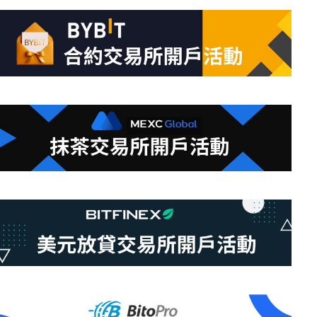
的
結
果