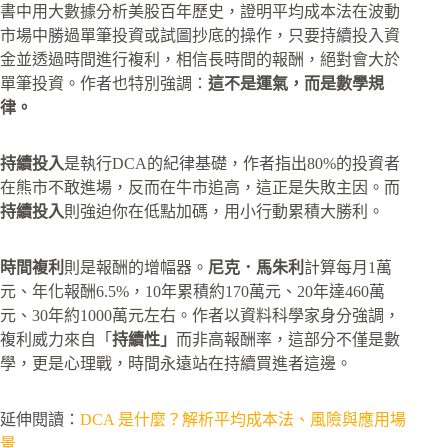
書中用大數據分析美股百年歷史，證明平均成本法在波動
市場中勝過單筆投資或試圖抄底的操作，只要持續投入資
金並透過時間進行複利，相信長時間的報酬，絕對會大於
單筆投資。作者也特別強調：
這不是運氣，而是數學規
律。
持續投入
是執行DCA的紀律基礎，作者指出80%的投資者
在熊市不敢進場，反而在牛市追高，這正是失敗主因。而
持續投入
則強迫你在低點加碼，用小行動累積大勝利。
時間複利
則是報酬的增幅器。
尼克．馬朱利
計算每月1萬
元、年化報酬6.5%，10年累積約170萬元、20年達460萬
元、30年約1000萬元左右。作者以資料科學家身分強調，
複利威力來自「
持續性」
而非高報酬率，這部分不僅是數
學，更是心理戰，時間永遠站在持續買進者這邊。
延伸閱讀：
DCA 是什麼？解析平均成本法、風險與應用場
景