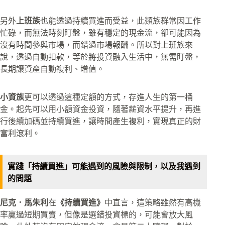
另外
上班族
也能透過持續買進而受益，此類族群常因工作
忙碌，而無法時刻盯盤，雖有穩定的現金流，卻可能因為
沒有時間參與市場，而錯過市場報酬。所以對上班族來
說，透過自動扣款，等於將投資融入生活中，無需盯盤，
長期讓資產自動複利、增值。​
小資族
更可以透過這種定額的方式，存進人生的第一桶
金。起先可以用小額資金投資，隨著薪資水平提升，再進
行後續加碼並持續買進，讓時間產生複利，實現真正的財
富利滾利。
實踐「持續買進」可能遇到的風險與限制，以及我遇到
的問題
尼克．馬朱利
在
《持續買進》
中直言，這策略雖然有高機
率贏過短期買賣，但像是選錯投資標的，可能會放大風