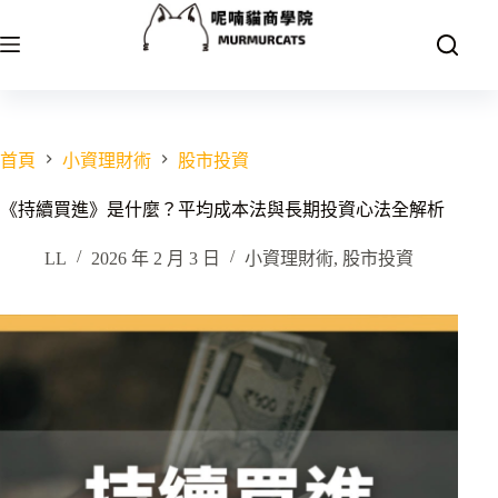
跳
至
主
要
內
容
首頁
小資理財術
股市投資
《持續買進》是什麼？平均成本法與長期投資心法全解析
LL
2026 年 2 月 3 日
小資理財術
,
股市投資