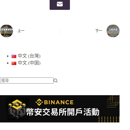
上一
下一
中文 (台灣)
中文 (中国)
找
不
到
符
合
條
件