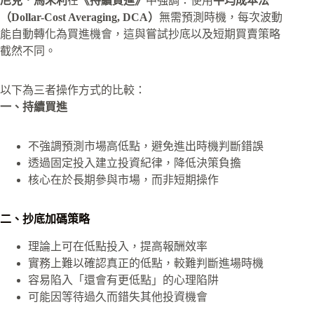
尼克．馬朱利
在
《持續買進》
中強調：使用
平均成本法
（Dollar-Cost Averaging, DCA）
無需預測時機，每次波動
能自動轉化為買進機會，這與嘗試抄底以及短期買賣策略
截然不同。​
以下為三者操作方式的比較：
一、持續買進
不強調預測市場高低點，避免進出時機判斷錯誤
透過固定投入建立投資紀律，降低決策負擔
核心在於長期參與市場，而非短期操作
二、抄底加碼策略
理論上可在低點投入，提高報酬效率
實務上難以確認真正的低點，較難判斷進場時機
容易陷入「還會有更低點」的心理陷阱
可能因等待過久而錯失其他投資機會