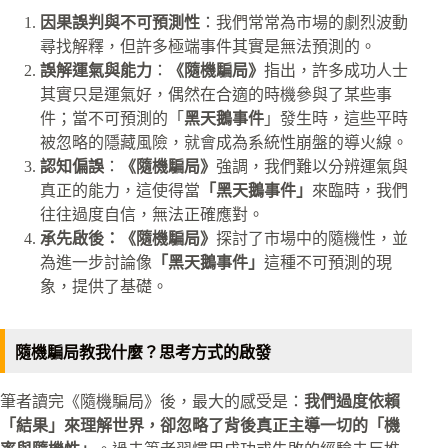
因果誤判與不可預測性
：我們常常為市場的劇烈波動
尋找解釋，但許多極端事件其實是無法預測的。
誤解運氣與能力
：
《隨機騙局》
指出，許多成功人士
其實只是運氣好，偶然在合適的時機參與了某些事
件；當不可預測的「
黑天鵝事件
」發生時，這些平時
被忽略的隱藏風險，就會成為系統性崩盤的導火線。
認知偏誤
：
《隨機騙局》
強調，我們難以分辨運氣與
真正的能力，這使得當
「黑天鵝事件」
來臨時，我們
往往過度自信，無法正確應對。
承先啟後：《隨機騙局》
探討了市場中的隨機性，並
為進一步討論像
「黑天鵝事件」
這種不可預測的現
象，提供了基礎。
隨機騙局教我什麼？思考方式的啟發
筆者讀完《隨機騙局》後，最大的感受是：
我們過度依賴
「結果」來理解世界，卻忽略了背後真正主導一切的「機