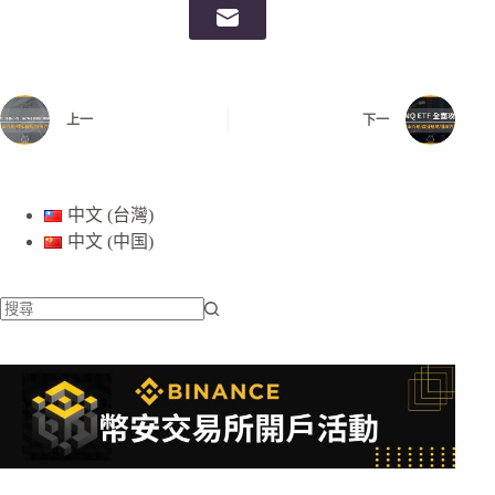
上一
下一
中文 (台灣)
中文 (中国)
找
不
到
符
合
條
件