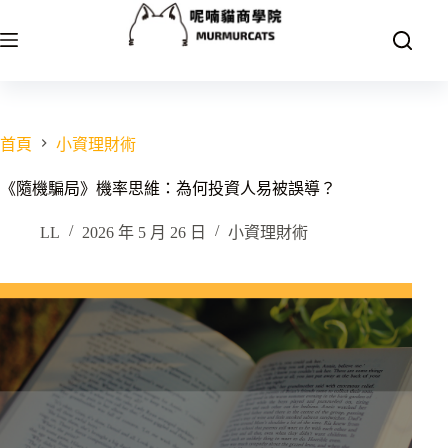
跳
至
主
要
內
容
首頁
小資理財術
《隨機騙局》機率思維：為何投資人易被誤導？
LL
2026 年 5 月 26 日
小資理財術