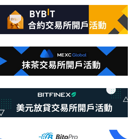
的
結
果