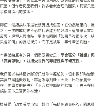
率與隨機性」
。過去筆者習慣用成功或失敗的經驗去反推
原因，但作者提醒我們，許多看似合理的因果，其實只是
事後拼湊出的敘事。
即使一個錯誤決策最後沒有造成傷害，它仍然是錯的；反
之，一次的成功也不必然代表能力的好壞。這讓筆者重新
反思，評價人與事時，更應該回到「如果重複很多次，結
果會如何」的長期視角，而不是被單一事件牽動判斷。
本書帶給筆者的另一個重要轉變是：
學會區分「雜訊」與
「真實訊號」，並接受世界的非線性與不確定性
。
我們常以為持續追蹤資訊就能掌握趨勢，但多數即時變動
其實只是隨機波動，容易誤導判斷。因此，比起預測未
來，更重要的是設計「不容易被擊倒的結構」，思考在極
端情況下是否仍能存活。
這種從「想要看準市場」轉向「先避免致命錯誤」的思維