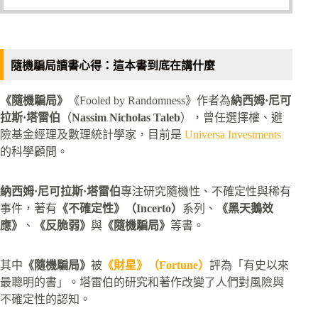
隨機騙局讀書心得：這本書到底在講什麼
《隨機騙局》
《Fooled by Randomness》作者為
納西姆·尼可
拉斯·塔雷伯
（
Nassim Nicholas Taleb
），曾任選擇權、避
險基金經理及數理統計學家，目前是
Universa Investments
的科學顧問。
納西姆·尼可拉斯·塔雷伯
專注研究隨機性、不確定性與稀有
事件，著有
《不確定性》（Incerto）
系列、
《黑天鵝效
應》
、
《反脆弱》
與
《隨機騙局》
等書。
其中
《隨機騙局》
被
《財星》（Fortune）
評為「有史以來
最聰明的書」。塔雷伯的研究和著作改變了人們對風險與
不確定性的認知。