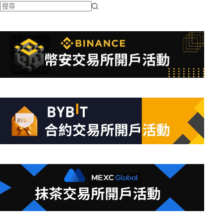
找
不
到
符
合
條
件
的
結
果