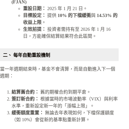
(FJAN)
重設日期：
2025 年 1 月 21 日。
目標設定：
提供
10% 的下檔緩衝
與
14.53% 的
收益上限
。
生效前提：
投資者需持有至 2026 年 1 月 16
日，方能確保結算結果符合此區間。
二、 每年自動重設機制
當一年週期結束時，基金不會清算，而是自動進入下一個
週期：
結算舊合約：
舊的期權合約到期平倉。
簽訂新合約：
根據當時的市場波動率（VIX）與利率
水準，重新設定新一年的「漲幅上限」。
緩衝額度重置：
無論去年表現如何，下檔保護額度
（如 10%）會從新的基準點重新計算。