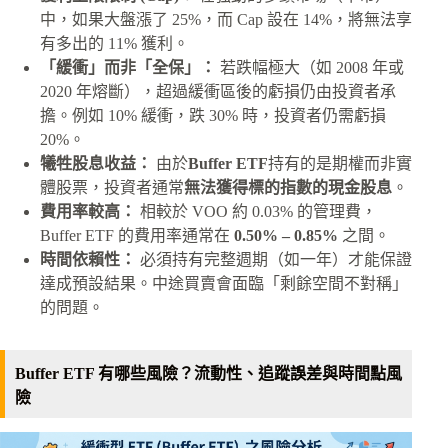
中，如果大盤漲了 25%，而 Cap 設在 14%，將無法享
有多出的 11% 獲利。
「緩衝」而非「全保」：
若跌幅極大（如 2008 年或
2020 年熔斷），超過緩衝區後的虧損仍由投資者承
擔。例如 10% 緩衝，跌 30% 時，投資者仍需虧損
20%。
犧牲股息收益：
由於
Buffer ETF
持有的是期權而非實
體股票，投資者通常
無法獲得標的指數的現金股息
。
費用率較高：
相較於 VOO 約 0.03% 的管理費，
Buffer ETF 的費用率通常在
0.50% – 0.85%
之間。
時間依賴性：
必須持有完整週期（如一年）才能保證
達成預設結果。中途買賣會面臨「剩餘空間不對稱」
的問題。
Buffer ETF 有哪些風險？流動性、追蹤誤差與時間點風
險