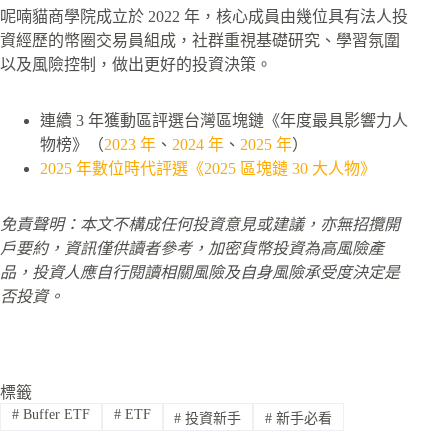
呢喃貓商學院成立於 2022 年，核心成員由幾位具有法人投
資經歷的幣圈交易員組成，社群重視基礎研究、學習氛圍
以及風險控制，做出更好的投資決策。
連續 3 年獲動區評選台灣區塊鏈《年度最具影響力人
物榜》（
2023 年
、
2024 年
、
2025 年
）
2025 年數位時代評選《2025 區塊鏈 30 大人物》
免責聲明：本文不構成任何投資意見或建議，亦無招攬開
戶要約，資訊僅供讀者參考，加密貨幣投資為高風險產
品，投資人應自行閱讀相關風險及自身風險承受度決定是
否投資。
標籤
#
Buffer ETF
#
ETF
#
投資新手
#
新手必看