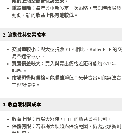
限的上漲空間或保護效果
。
重設風險
：每年會重新設定一次策略，若當時市場波
動低，新的
收益上限可能較低
。
2. 流動性與交易成本
交易量較小：
與大型指數 ETF 相比，Buffer ETF 的交
易量通常較小。
買賣價差較大
：買入與賣出價格差距可能約
0.1%–
0.4%
。
市場恐慌時價格可能偏離淨值
：急著賣出可能無法賣
在理想價格。
3. 收益限制與成本
收益上限
：市場大漲時，ETF 的收益會被限制。
保護有限
：若市場大跌超過保護範圍，仍需要承擔剩