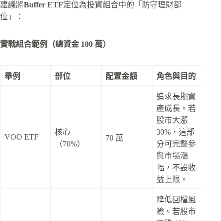
建議將
Buffer ETF
定位為投資組合中的「防守理財部
位」：
實戰組合範例（總資金 100 萬）
舉例
部位
配置金額
角色與目的
追求長期資
產成長。若
股市大漲
核心
30%，這部
VOO ETF
70 萬
（70%）
分可完整參
與市場漲
幅，不設收
益上限。
降低回檔風
險。若股市