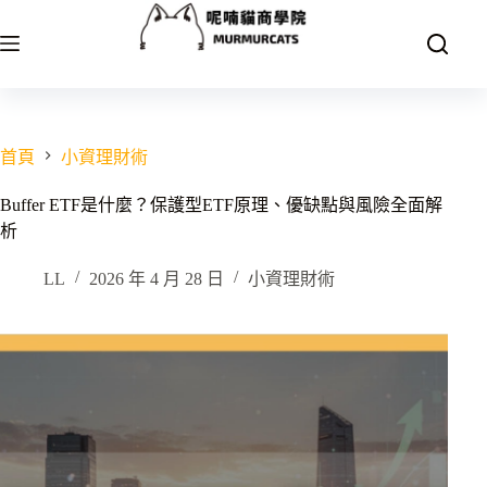
跳
至
主
要
內
容
首頁
小資理財術
Buffer ETF是什麼？保護型ETF原理、優缺點與風險全面解
析
LL
2026 年 4 月 28 日
小資理財術