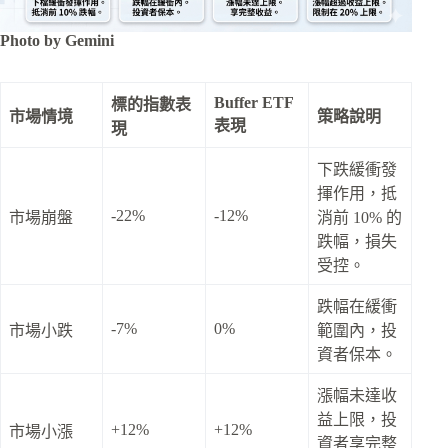
Photo by Gemini
Buffer ETF
標的指數表
市場情境
策略說明
表現
現
下跌緩衝發
揮作用，抵
-22%
-12%
市場崩盤
消前 10% 的
跌幅，損失
受控。
跌幅在緩衝
-7%
0%
市場小跌
範圍內，投
資者保本。
漲幅未達收
益上限，投
+12%
+12%
市場小漲
資者享完整