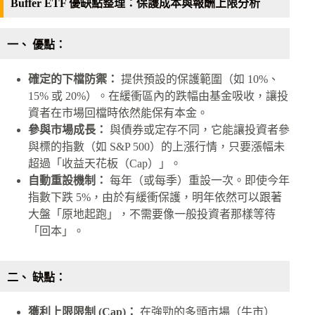
Buffer ETF 優缺點整理：保護成本與報酬上限分析
一、 優點：
確定的下檔防禦：
提供預設的保護範圍（如 10%、
15% 或 20%）。在緩衝區內的跌幅由基金吸收，讓投
資者在市場回檔時依然能保有本金。
參與市場成長：
與債券或定存不同，它能讓投資者參
與標的指數（如 S&P 500）的上漲行情，只要漲幅未
超過「收益天花板（Cap）」。
自動重設機制：
每年（或每季）重設一次。即使今年
指數下跌 5%，由於有緩衝保護，明年依然可以跟著
大盤「原地起跑」，不需要像一般投資者那樣等待
「回本」。
二、 缺點：
獲利上限限制 (Cap)：
在強勁的多頭市場（牛市）