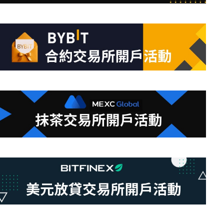
條
件
的
結
果