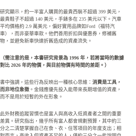
研究顯示，約一半富人購買的最貴西裝不超過 399 美元，
最貴鞋子不超過 140 美元，手錶多在 235 美元以下。汽車
平均價格約 2.9 萬美元，偏好實用品牌如Ford（福特汽
車），而非豪華車款。他們善用折扣與優惠券，修補舊
物，並避免新車快速折舊造成的資產流失。
（需注意的是，本書研究背景為 1996 年，若將當時的數據
對比 2026 年的物價，與目前物價有時間的差距。）
書中強調，這些行為反映出一種核心思維：
消費是工具，
而非地位象徵
。金錢應優先投入能帶來長期增值的資產，
而不是用於短暫的外在形象。
此外財務追蹤習慣也是富人與高收入低資產者之間的重要
差異。研究指出，幾乎所有富人都會規劃預算，其中約三
分之二清楚掌握自己在食、衣、住等項目的年度支出；相
對而言，高收入但資產不足的人，僅約三分之一能說明自