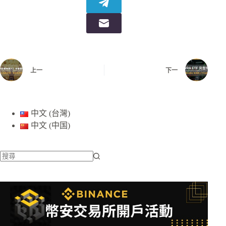
上一
下一
中文 (台灣)
中文 (中国)
找
不
到
符
合