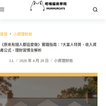
跳
至
主
要
內
容
首頁
小資理財術
《原來有錢人都這麼做》實踐指南：7大富人特質、收入資
產公式、理財習慣全解析
LL
2026 年 4 月 28 日
小資理財術