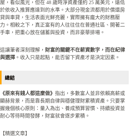
屋，看似風光，但在 48 歲時淨資產僅約 25 萬美元，遠低
於依收入推算應達到的水準。大部分現金流都用於償還房
貸與車貸，生活表面光鮮亮麗，實際擁有龐大的財務壓
力。相較之下，真正富有的人往往住在普通社區、開著二
手車，把重心放在儲蓄與投資，而非豪華排場。
這讓筆者深刻理解，
財富的關鍵不在薪資數字，而在紀律
與選擇
。收入只是起點，能否留下資產才是決定因素。
總結
《原來有錢人都這麼做》
指出，多數富人並非依賴高薪或
顯赫背景，而是靠長期自律與穩健理財累積資產。只要掌
握幾個核心原則：量入為出、養成預算習慣、持續投資並
耐心等待時間發酵，財富就會逐步累積。
【精選文章】