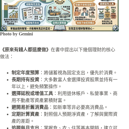
Photo by Gemini
《原來有錢人都這麼做》
在書中提出以下幾個理財的核心
做法：
制定年度預算
：將儲蓄視為固定支出，優先於消費。
長期持有投資
：大多數富人會選擇投資股票並持有一
年以上，避免頻繁操作。
選擇延稅或增值工具
：利用退休帳戶、私營事業、商
用不動產等資產累積財富。
避開易折舊消費品
：如新車等非必要高消費品。
定期計算資產
：對照個人預期淨資產，了解與實際資
產的差距。
追蹤每月支出
：掌握食、衣、住等基本開銷，建立可