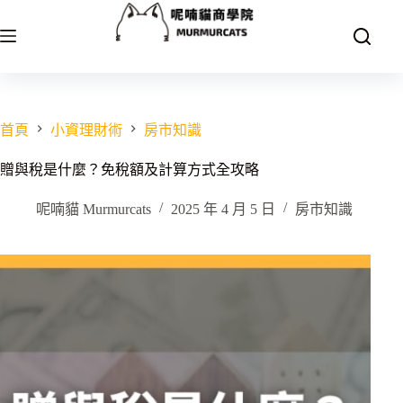
跳
至
主
要
內
容
首頁
小資理財術
房市知識
贈與稅是什麼？免稅額及計算方式全攻略
呢喃貓 Murmurcats
2025 年 4 月 5 日
房市知識