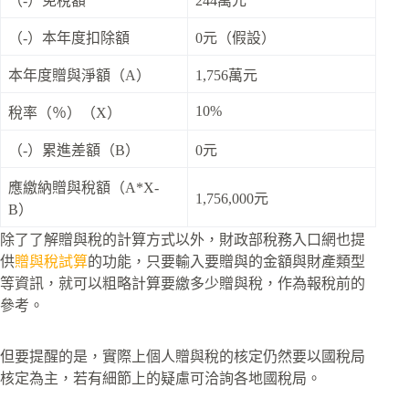
（-）免稅額
244萬元
（-）本年度扣除額
0元（假設）
本年度贈與淨額（A）
1,756萬元
10%
稅率（％）（X）
（-）累進差額（B）
0元
應繳納贈與稅額（A*X-
1,756,000元
B）
除了了解贈與稅的計算方式以外，財政部稅務入口網也提
供
贈與稅試算
的功能，只要輸入要贈與的金額與財產類型
等資訊，就可以粗略計算要繳多少贈與稅，作為報稅前的
參考。
但要提醒的是，實際上個人贈與稅的核定仍然要以國稅局
核定為主，若有細節上的疑慮可洽詢各地國稅局。