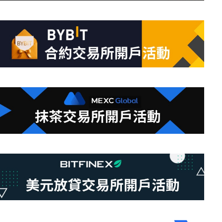
件
的
結
果