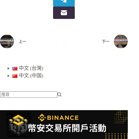
上一
下一
中文 (台灣)
中文 (中国)
找
不
到
符
合
條