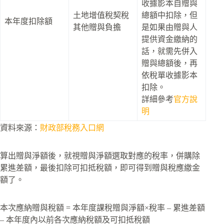
收據影本自贈與
土地增值稅契稅
總額中扣除，但
本年度扣除額
其他贈與負擔
是如果由贈與人
提供資金繳納的
話，就需先併入
贈與總額後，再
依稅單收據影本
扣除。
詳細參考
官方說
明
資料來源：
財政部稅務入口網
算出贈與淨額後，就視贈與淨額選取對應的稅率，併購除
累進差額，最後扣除可扣抵稅額，即可得到贈與稅應繳金
額了。
本次應納贈與稅額 = 本年度課稅贈與淨額×稅率 – 累進差額
– 本年度內以前各次應納稅額及可扣抵稅額