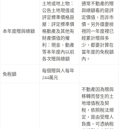
土地或地上物：
通常不動產的贈
公告土地現值或
與總額看的是評
評定標準價格房
定價值，而非市
屋：評定標準價
價。另外還要檢
本年度贈與總額
格動產及其他有
視同一年度裡已
財產價值的權
經累計贈與多
利：現金、動產
少，都要計算在
等本年度內以前
當年度的免稅額
各次贈與總額
內。
每個贈與人每年
免稅額
244萬元
不動產因為贈與
移轉而發生的土
地增值稅及契
稅，依照稅法規
定，是由受贈人
負擔，可憑納稅