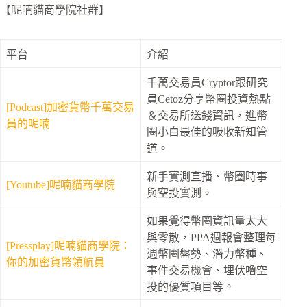
【呢喃貓商學院社群】
平台
介紹
千萬交易員Cryptor跟研究
員Cetoz分享幣圈投資熱點
[Podcast]加密貨幣千萬交易
＆交易所送錢資訊，進幣
員的呢喃
圈小白最佳的吸收新知管
道。
新手實測直播、幣圈時事
[Youtube]呢喃貓商學院
與空投實測。
如果覺得幣圈資訊量太大
與零散，PPA週報會整理每
[Pressplay]呢喃貓商學院：
週幣圈盤勢、潛力幣種、
你的加密貨幣領航員
事件交易機會、埋伏嚕空
投的優質項目等。