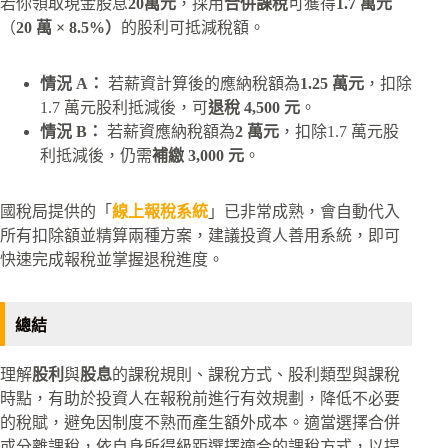
若你領取現金股息
20萬元
，採用
合併課稅
可獲得
1.7 萬元
（
20 萬 × 8.5%）
的股利可抵減稅額。
情況 A：
若薪資計算後的應納稅額為
1.25 萬元
，扣除
1.7 萬元股利抵減後，可
退稅 4,500 元
。
情況 B：
若薪資應納稅額為
2 萬元
，扣除1.7 萬元股
利抵減後，仍需
補繳 3,000 元
。
國稅局提供的「
線上報稅系統
」已非常成熟，會自動代入
所有扣除額並精算兩種方案，建議投資人善用系統，即可
快速完成報稅並掌握退稅進度。
總結
理解
股利
與
股息
的課稅規則、課稅方式、股利類型與課稅
時點，有助於投資人在報稅前進行有效規劃，降低不必要
的稅賦，避免因制度不熟而產生額外成本。適當選擇合併
或分離課稅，依自身所得級距選擇適合的課稅方式，以提