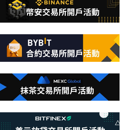
到
符
合
條
件
的
結
果