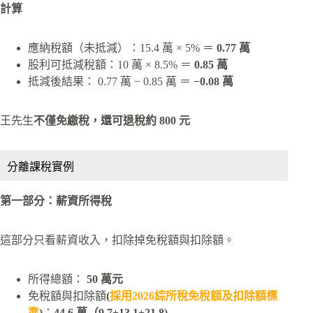
計算
應納稅額（未抵減）：15.4 萬 × 5% ＝
0.77 萬
股利可抵減稅額：10 萬 × 8.5% ＝
0.85 萬
抵減後結果： 0.77 萬 − 0.85 萬 ＝
−0.08 萬
王先生
不僅免繳稅，還可退稅約 800 元
分離課稅實例
第一部分：薪資所得稅
這部分只看薪資收入，扣除掉免稅額與扣除額。
所得總額：
50 萬元
免稅額與扣除額
(
採用2026綜所稅免稅額及扣除額標
準
)
：
44.6 萬（9.7+13.1+21.8)