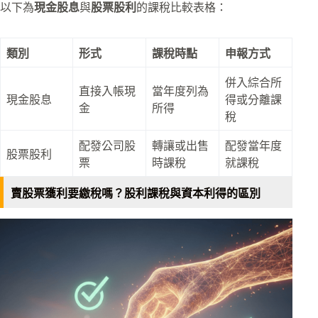
以下為
現金股息
與
股票股利
的課稅比較表格：
類別
形式
課稅時點
申報方式
併入綜合所
直接入帳現
當年度列為
現金股息
得或分離課
金
所得
稅
配發公司股
轉讓或出售
配發當年度
股票股利
票
時課稅
就課稅
賣股票獲利要繳稅嗎？股利課稅與資本利得的區別