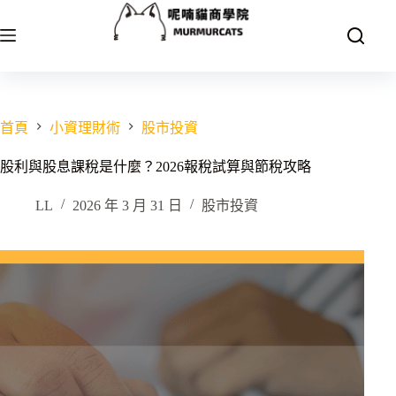
跳
至
主
要
內
容
首頁
小資理財術
股市投資
股利與股息課稅是什麼？2026報稅試算與節稅攻略
LL
2026 年 3 月 31 日
股市投資