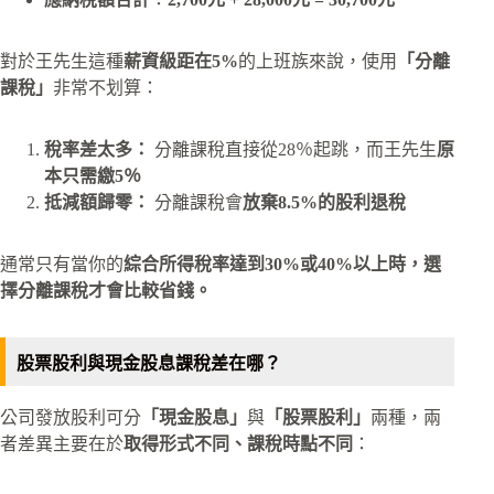
對於王先生這種
薪資級距在5%
的上班族來說，使用
「分離
課稅」
非常不划算：
稅率差太多：
分離課稅直接從28％起跳，而王先生
原
本只需繳5％
抵減額歸零：
分離課稅會
放棄8.5%的股利退稅
通常只有當你的
綜合所得稅率達到30%或40%以上時，選
擇分離課稅才會比較省錢。
股票股利與現金股息課稅差在哪？
公司發放股利可分
「現金股息」
與
「股票股利」
兩種，兩
者差異主要在於
取得形式不同、課稅時點不同
：