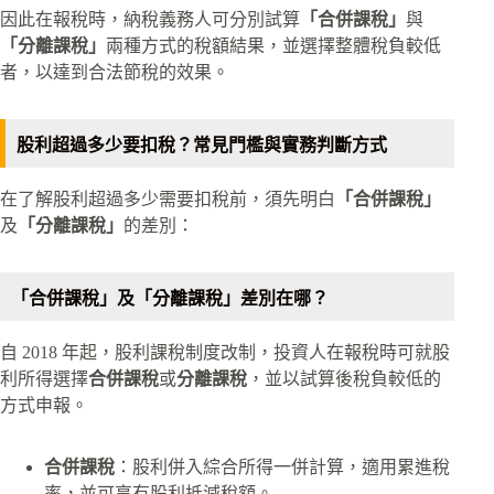
因此在報稅時，納稅義務人可分別試算
「合併課稅」
與
「分離課稅」
兩種方式的稅額結果，並選擇整體稅負較低
者，以達到合法節稅的效果。
股利超過多少要扣稅？常見門檻與實務判斷方式
在了解股利超過多少需要扣稅前，須先明白
「合併課稅」
及
「分離課稅」
的差別：
「合併課稅」及「分離課稅」差別在哪？
自 2018 年起，股利課稅制度改制，投資人在報稅時可就股
利所得選擇
合併課稅
或
分離課稅
，並以試算後稅負較低的
方式申報。
合併課稅
：股利併入綜合所得一併計算，適用累進稅
率，並可享有股利抵減稅額。