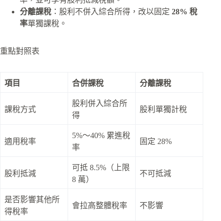
分離課稅
：股利不併入綜合所得，改以固定
28% 稅
率
單獨課稅。
重點對照表
項目
合併課稅
分離課稅
股利併入綜合所
課稅方式
股利單獨計稅
得
5%～40% 累進稅
適用稅率
固定 28%
率
可抵 8.5%（上限
股利抵減
不可抵減
8 萬）
是否影響其他所
會拉高整體稅率
不影響
得稅率