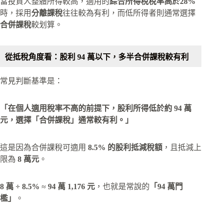
當投資人整體所得較高，適用的
綜合所得稅稅率高於28%
時，採用
分離課稅
往往較為有利，而低所得者則通常選擇
合併課稅
較划算。
從抵稅角度看：股利 94 萬以下，多半合併課稅較有利
常見判斷基準是：
「在個人適用稅率不高的前提下，股利所得低於約 94 萬
元，選擇「合併課稅」通常較有利。」
這是因為合併課稅可適用
8.5% 的股利抵減稅額
，且抵減上
限為
8 萬元
。
8 萬 ÷ 8.5%
≈
94 萬 1,176 元
，也就是常說的
「94 萬門
檻」
。