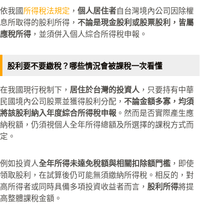
依我國
所得稅法規定
，
個人居住者
自台灣境內公司因除權
息所取得的股利所得，
不論是現金股利或股票股利，皆屬
應稅所得
，並須併入個人綜合所得稅申報。
股利要不要繳稅？哪些情況會被課稅一次看懂
在我國現行稅制下，
居住於台灣的投資人
，只要持有中華
民國境內公司股票並獲得股利分配，
不論金額多寡，均須
將該股利納入年度綜合所得稅申報
。然而是否實際產生應
納稅額，仍須視個人全年所得總額及所選擇的課稅方式而
定。
例如投資人
全年所得未達免稅額與相關扣除額門檻
，即使
領取股利，在試算後仍可能無須繳納所得稅。相反的，對
高所得者或同時具備多項投資收益者而言，
股利所得
將提
高整體課稅金額。