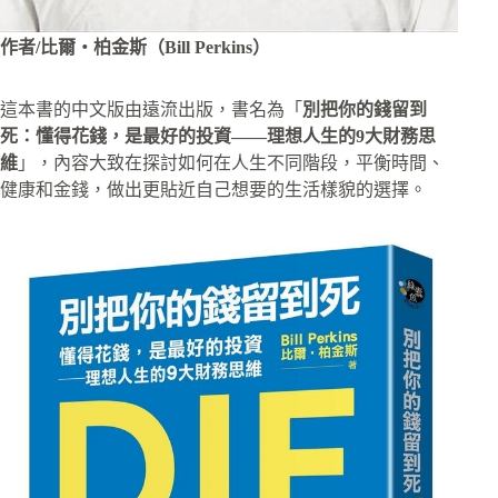
作者/比爾・柏金斯（Bill Perkins）
這本書的中文版由遠流出版，書名為「
別把你的錢留到
死：懂得花錢，是最好的投資——理想人生的9大財務思
維
」，內容大致在探討如何在人生不同階段，平衡時間、
健康和金錢，做出更貼近自己想要的生活樣貌的選擇。