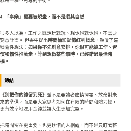
就是一種不對等的平衡。
4. 「享樂」需要被規畫，而不是順其自然
很多人以為，工作之餘想玩就玩、想休假就休假，不需要
刻意計畫。 但書中提出
時間桶
和
記憶紅利概念
，顛覆了這
種隨性想法：
​如果你不先刻意安排，你很可能被工作、習
慣和惰性推著走，等到想做某些事時，已經錯過最佳時
機。
總結
《別把你的錢留到死》
並不是要讀者盡情揮霍、放棄對未
來的準備，而是要大家思考如何在有限的時間和體力裡，
更有效率地運用金錢並讓人生更加完整。
把時間留在更重要、也更珍惜的人相處，而不是只盯著薪