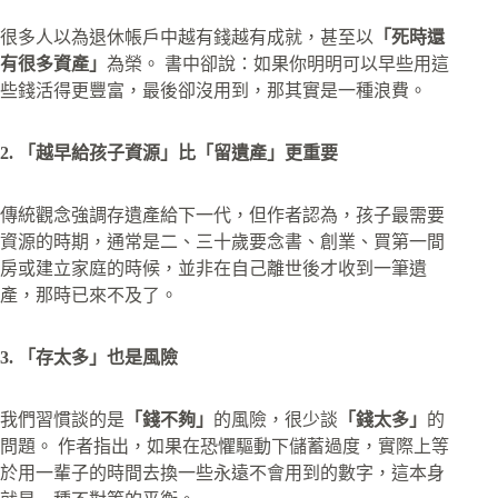
很多人以為退休帳戶中越有錢越有成就，甚至以
「死時還
有很多資產」
為榮。 書中卻說：如果你明明可以早些用這
些錢活得更豐富，最後卻沒用到，那其實是一種浪費。
2. 「越早給孩子資源」比「留遺產」更重要
傳統觀念強調存遺產給下一代，但作者認為，孩子最需要
資源的時期，通常是二、三十歲要念書、創業、買第一間
房或建立家庭的時候，並非在自己離世後才收到一筆遺
產，那時已來不及了。
3. 「存太多」也是風險
我們習慣談的是
「錢不夠」
的風險，很少談
「錢太多」
的
問題。 作者指出，如果在恐懼驅動下儲蓄過度，實際上等
於用一輩子的時間去換一些永遠不會用到的數字，這本身