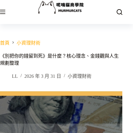
跳
至
主
要
內
容
首頁
小資理財術
《別把你的錢留到死》是什麼？核心理念、金錢觀與人生
規劃整理
LL
2026 年 3 月 31 日
小資理財術