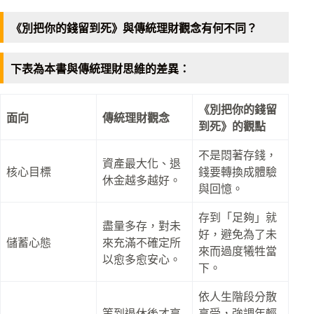
《別把你的錢留到死》與傳統理財觀念有何不同？
下表為本書與傳統理財思維的差異：
《別把你的錢留
面向
傳統理財觀念
到死》的觀點
不是悶著存錢，
資產最大化、退
核心目標
錢要轉換成體驗
休金越多越好。
與回憶。
存到「足夠」就
盡量多存，對未
好，避免為了未
儲蓄心態
來充滿不確定所
來而過度犧牲當
以愈多愈安心。​
下。
依人生階段分散
等到退休後才享
享受，強調年輕