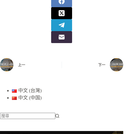
上一
下一
中文 (台灣)
中文 (中国)
找
不