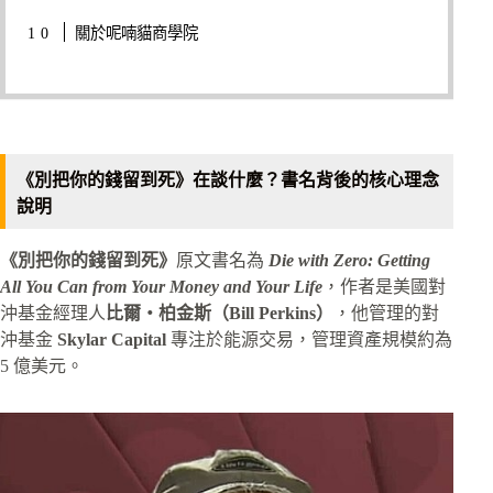
關於呢喃貓商學院
《別把你的錢留到死》在談什麼？書名背後的核心理念
說明
《別把你的錢留到死》
原文書名為
Die with Zero: Getting
All You Can from Your Money and Your Life
，作者是美國對
沖基金經理人
比爾・柏金斯（Bill Perkins）
，他管理的對
沖基金
Skylar Capital
專注於能源交易，管理資產規模約為
5 億美元。