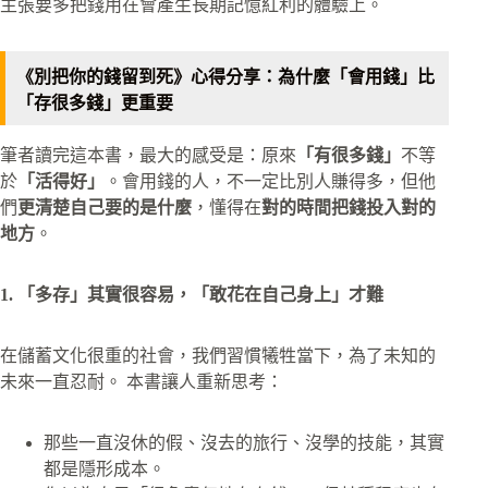
主張要多把錢用在會產生長期記憶紅利的體驗上。​
《別把你的錢留到死》心得分享：為什麼「會用錢」比
「存很多錢」更重要
筆者讀完這本書，最大的感受是：原來
「有很多錢」
不等
於
「活得好」
。會用錢的人，不一定比別人賺得多，但他
們
更清楚自己要的是什麼
，懂得在
對的時間把錢投入對的
地方
。
1. 「多存」其實很容易，「敢花在自己身上」才難
在儲蓄文化很重的社會，我們習慣犧牲當下，為了未知的
未來一直忍耐。 本書讓人重新思考：​
那些一直沒休的假、沒去的旅行、沒學的技能，其實
都是隱形成本。