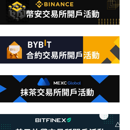
到
符
合
條
件
的
結
果