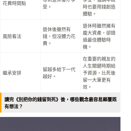
花費時間點
受。​
時也要用錢創造
體驗。
退休時雖然擁有
退休後雖然有
龐大資產，卻錯
風險看法
錢，但沒體力花
過最佳體驗時
費。​
機。
在重要的親友的
人生關鍵時期給
留越多給下一代
繼承安排
予資源，比死後
越好。​
留一大筆更有
效。
讀完《別把你的錢留到死》後，哪些觀念最容易顛覆既
有想法？