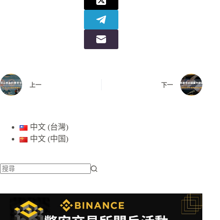
上一
下一
中文 (台灣)
中文 (中国)
找
不
到
符