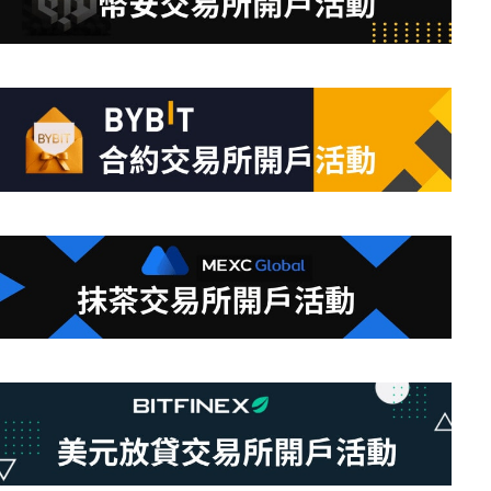
合
條
件
的
結
果