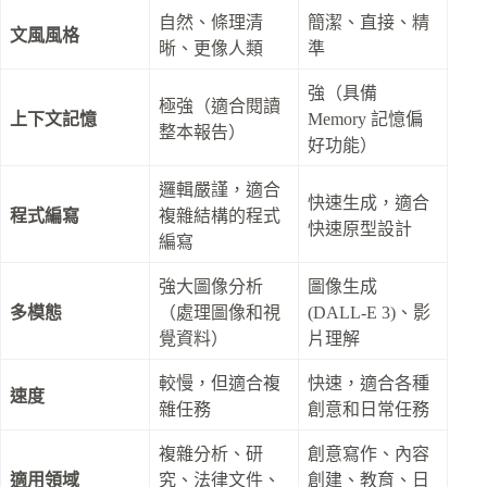
自然、條理清
簡潔、直接、精
文風風格
晰、更像人類
準
強（具備
極強（適合閱讀
上下文記憶
Memory 記憶偏
整本報告）
好功能）
邏輯嚴謹，適合
快速生成，適合
程式編寫
複雜結構的程式
快速原型設計
編寫
強大圖像分析
圖像生成
多模態
（處理圖像和視
(DALL-E 3)、影
覺資料）
片理解
較慢，但適合複
快速，適合各種
速度
雜任務
創意和日常任務
複雜分析、研
創意寫作、內容
適用領域
究、法律文件、
創建、教育、日