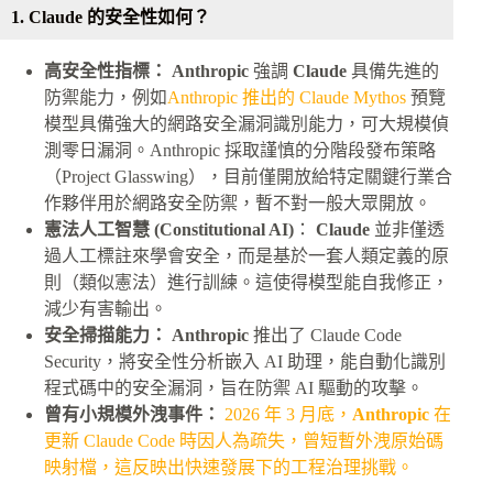
1. Claude 的安全性如何？
高安全性指標：
Anthropic
強調
Claude
具備先進的
防禦能力，例如
Anthropic 推出的 Claude Mythos
預覽
模型具備強大的網路安全漏洞識別能力，可大規模偵
測零日漏洞。Anthropic 採取謹慎的分階段發布策略
（Project Glasswing），目前僅開放給特定關鍵行業合
作夥伴用於網路安全防禦，暫不對一般大眾開放。
憲法人工智慧 (Constitutional AI)
：
Claude
並非僅透
過人工標註來學會安全，而是基於一套人類定義的原
則（類似憲法）進行訓練。這使得模型能自我修正，
減少有害輸出。
安全掃描能力： Anthropic
推出了 Claude Code
Security，將安全性分析嵌入 AI 助理，能自動化識別
程式碼中的安全漏洞，旨在防禦 AI 驅動的攻擊。
曾有小規模外洩事件：
2026 年 3 月底，
Anthropic
在
更新 Claude Code 時因人為疏失，曾短暫外洩原始碼
映射檔，這反映出快速發展下的工程治理挑戰。