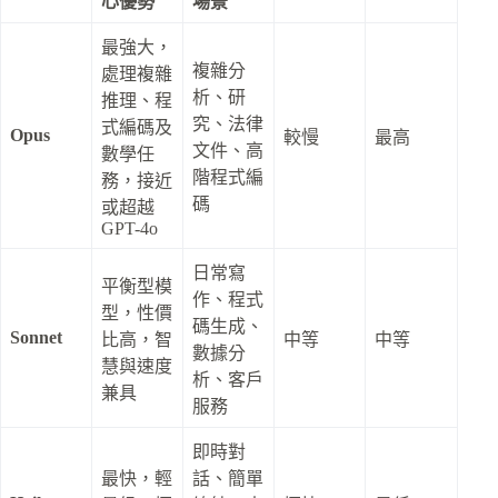
心優勢
場景
最強大，
複雜分
處理複雜
析、研
推理、程
究、法律
式編碼及
Opus
較慢
最高
文件、高
數學任
階程式編
務，接近
碼
或超越
GPT-4o
日常寫
平衡型模
作、程式
型，性價
碼生成、
Sonnet
比高，智
中等
中等
數據分
慧與速度
析、客戶
兼具
服務
即時對
最快，輕
話、簡單