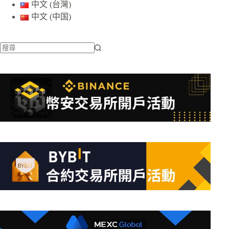
中文 (台灣)
中文 (中国)
找
不
到
符
合
條
件
的
結
果