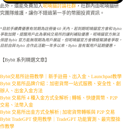
此外，還能免費加入
呢喃貓討論社群
，社群內由呢喃貓研
究團隊維護，讓你不錯過第一手的幣圈投資資訊。
*目前手續費優惠有效期為註冊後 60 天內，若到期呢喃貓官方會和 Bybit
爭取加開。提醒用戶此為單純交易所的讓利補貼優惠，呢喃貓官方無法
保證 Bybit 官方能無限期為用戶展延，但呢喃貓官方會積極幫讀者爭取，
目前自與 Bybit 合作此活動一年多以來，Bybit 皆有幫用戶延期優惠。
【Bybit 系列精選文章】
Bybit交易所註冊教學｜新手註冊、出入金、Launchpad教學
Bybit 交易所品牌介紹：加密貨幣一站式服務、安全性、創
辦人、出金入金方法
Bybit 交易所 4 種入金方式全解析 | 轉帳、快捷買幣、P2P
交易、法幣入金
Bybit 交易所出金方式全解析 | 加密貨幣轉帳與 P2P 交易
Bybit TradeGPT 使用教學｜TradeGPT 功能實測、最完整操
作教學