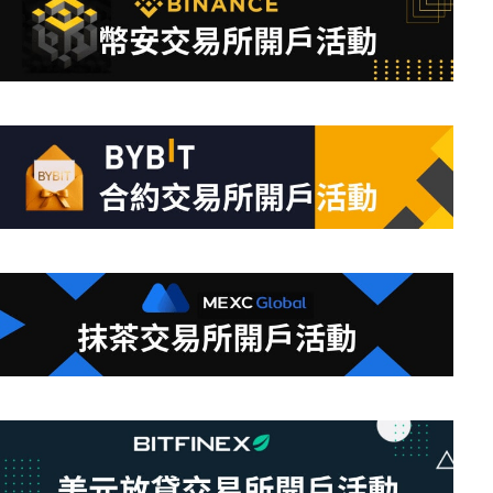
符
合
條
件
的
結
果