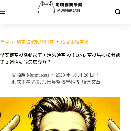
跳
至
主
要
內
容
首頁
加密貨幣教學科普
低成本嚕空投
幣安鏈空投活動來了，進來領空 投！BNB 空投馬拉松開跑
第 2 週活動該怎麼交互？
呢喃貓 Murmurcats
2023 年 10 月 20 日
低成本嚕空投
,
加密貨幣教學科普
,
所有文章