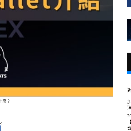
 是什麼？
加
2
【
友