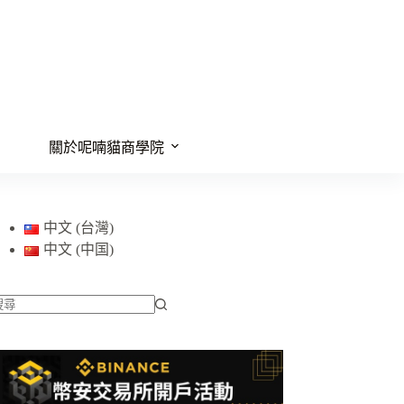
關於呢喃貓商學院
中文 (台灣)
中文 (中国)
找
不
到
符