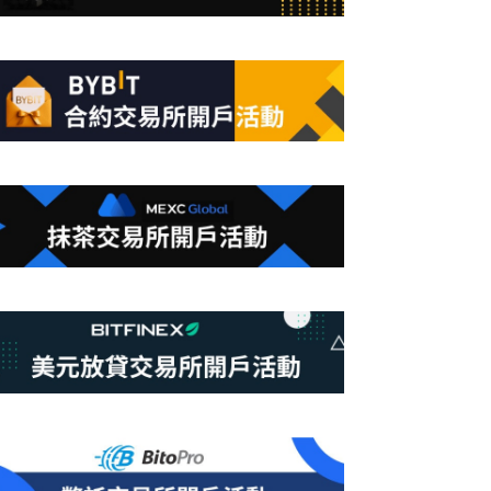
合
條
件
的
結
果