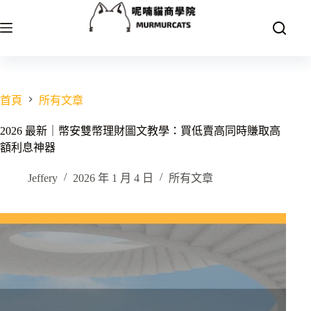
跳
至
主
要
內
容
首頁
所有文章
2026 最新｜幣安雙幣理財圖文教學：買低賣高同時賺取高
額利息神器
Jeffery
2026 年 1 月 4 日
所有文章