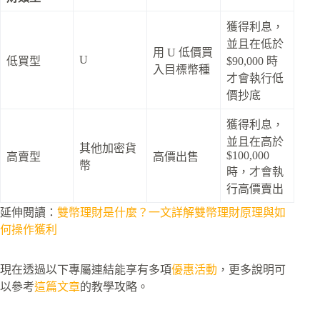
獲得利息，
並且在低於
用 U 低價買
U
低買型
$90,000 時
入目標幣種
才會執行低
價抄底
獲得利息，
並且在高於
其他加密貨
$100,000
高賣型
高價出售
幣
時，才會執
行高價賣出
延伸閱讀：
雙幣理財是什麼？一文詳解雙幣理財原理與如
何操作獲利
現在透過以下專屬連結能享有多項
優惠活動
，更多說明可
以參考
這篇文章
的教學攻略。