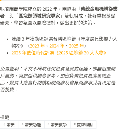
呢喃貓商學院成立於 2022 年，團隊由「
傳統金融機構從業
者
」與「
區塊鏈領域研究專家
」雙軌組成，社群重視基礎
研究、學習氛圍以風險控制，做出更好的決策。
連續 3 年獲動區評選台灣區塊鏈《年度最具影響力人
物榜》（
2023 年
、
2024 年
、
2025 年
）
2025 年數位時代評選《2025 區塊鏈 30 大人物》
免責聲明：本文不構成任何投資意見或建議，亦無招攬開
戶要約，資訊僅供讀者參考，加密貨幣投資為高風險產
品，投資人應自行閱讀相關風險及自身風險承受度決定是
否投資。
標籤
#
幣安
#
幣安功能
#
幣安教學
#
雙幣理財