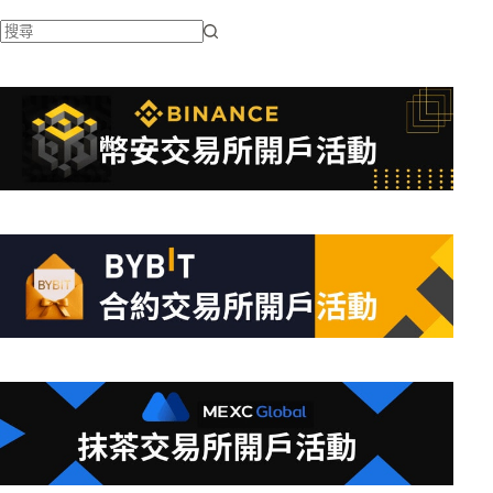
找
不
到
符
合
條
件
的
結
果