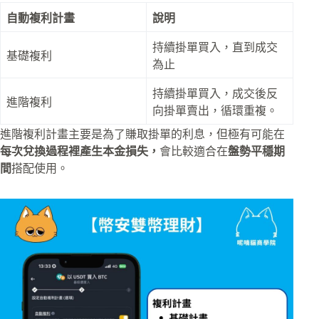
自動複利計畫
說明
持續掛單買入，直到成交
基礎複利
為止
持續掛單買入，成交後反
進階複利
向掛單賣出，循環重複。
進階複利計畫主要是為了賺取掛單的利息，但極有可能在
每次兌換過程裡產生本金損失，
會比較適合在
盤勢平穩期
間
搭配使用。