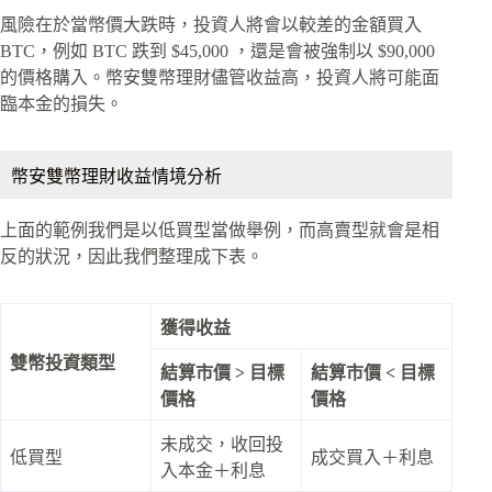
風險在於當幣價大跌時，投資人將會以較差的金額買入
BTC，例如 BTC 跌到 $45,000 ，還是會被強制以 $90,000
的價格購入。幣安雙幣理財儘管收益高，投資人將可能面
臨本金的損失。
幣安雙幣理財收益情境分析
上面的範例我們是以低買型當做舉例，而高賣型就會是相
反的狀況，因此我們整理成下表。
獲得收益
雙幣投資類型
結算市價 >
目標
結算市價 <
目標
價格
價格
未成交，收回投
低買型
成交買入＋利息
入本金＋利息