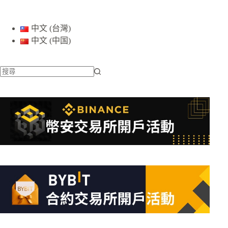
中文 (台灣)
中文 (中国)
找
不
到
符
合
條
件
的
結
果