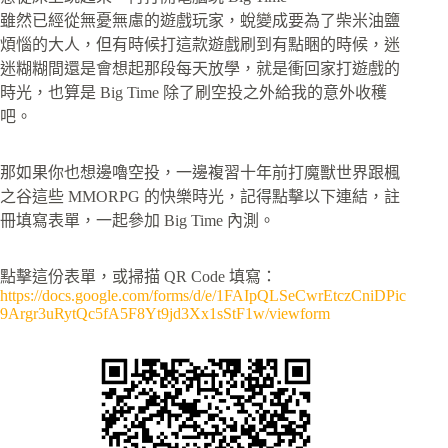
雖然已經從無憂無慮的遊戲玩家，蛻變成要為了柴米油鹽
煩惱的大人，但有時候打這款遊戲刷到有點睏的時候，迷
迷糊糊間還是會想起那段每天放學，就是衝回家打遊戲的
時光，也算是 Big Time 除了刷空投之外給我的意外收穫
吧。
那如果你也想邊嚕空投，一邊複習十年前打魔獸世界跟楓
之谷這些 MMORPG 的快樂時光，記得點擊以下連結，註
冊填寫表單，一起參加 Big Time 內測。
點擊這份表單，或掃描 QR Code 填寫：
https://docs.google.com/forms/d/e/1FAIpQLSeCwrEtczCniDPic
9Argr3uRytQc5fA5F8Yt9jd3Xx1sStF1w/viewform