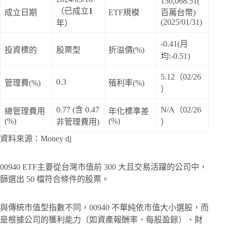
150,068.51(
（已成立
1
成立日期
ETF規模
百萬台幣)
(2025/01/31)
年）
-0.41(月
投資標的
股票型
折溢價(%)
均:-0.51)
5.12（02/26
0.3
管理費(%)
殖利率(%)
）
0.77 (含 0.47
N/A（02/26
總管理費用
年化標準差
(%)
(%)
非管理費用)
）
資料來源：Money dj
00940 ETF主要從台灣市值前 300 大且交易活躍的公司中，
篩選出 50 檔符合條件的股票。
與傳統市值型指數不同，00940 不單純依市值大小選股，而
是根據公司的獲利能力（如資產報酬率、每股盈餘）、財