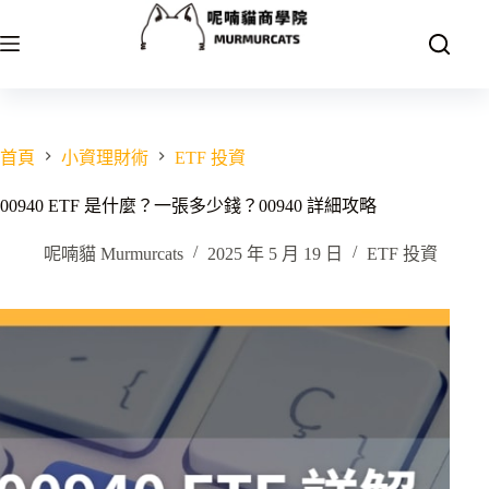
跳
至
主
要
內
容
首頁
小資理財術
ETF 投資
00940 ETF 是什麼？一張多少錢？00940 詳細攻略
呢喃貓 Murmurcats
2025 年 5 月 19 日
ETF 投資