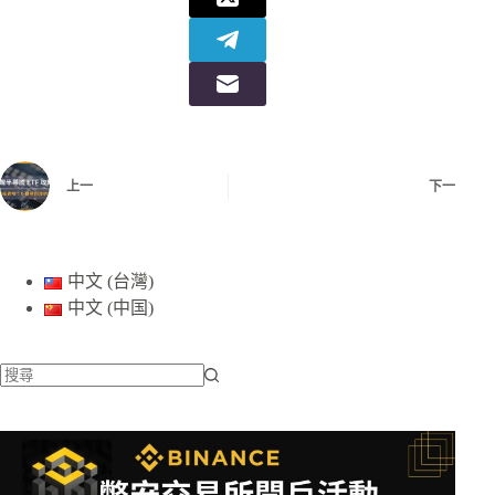
上一
下一
中文 (台灣)
中文 (中国)
找
不
到
符