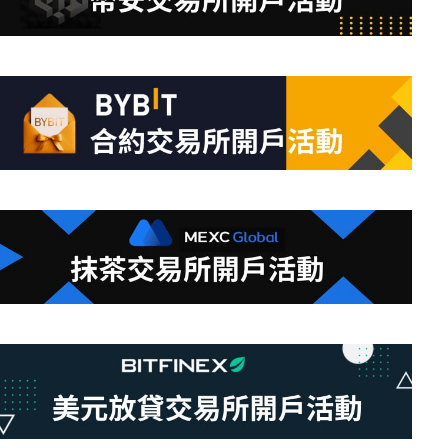
合
條
件
的
結
果