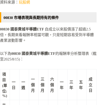
資料來源：
玩股網
00830 市場表現與長期持有的條件
00830 國泰費城半導體ETF
自成立以來股價漲了超過2.5
倍，長期來看報酬率相當可觀，只是短期容易受到半導體
產業波動影響。
以下為
00830 國泰費城半導體ETF
的報酬率分析整理表（截
至2025/8/15)：
項
一
三
六
成
目
一
一
一
三
五
個
個
個
立
(單
日
週
年
年
年
月
月
月
日
位:
%)