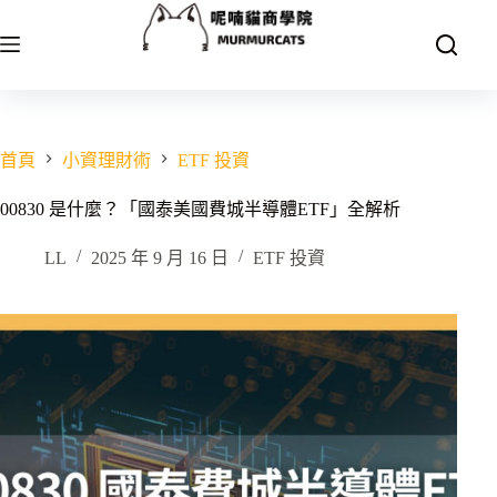
跳
至
主
要
內
容
首頁
小資理財術
ETF 投資
00830 是什麼？「國泰美國費城半導體ETF」全解析
LL
2025 年 9 月 16 日
ETF 投資