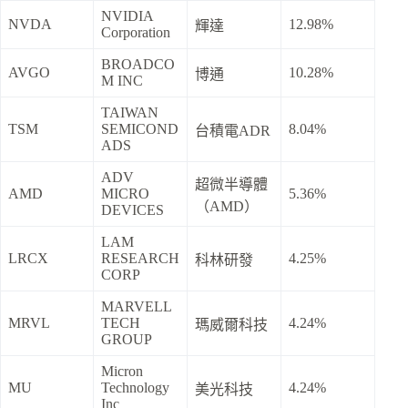
NVIDIA
NVDA
12.98%
輝達
Corporation
BROADCO
AVGO
10.28%
博通
M INC
TAIWAN
TSM
SEMICOND
8.04%
台積電ADR
ADS
ADV
超微半導體
AMD
MICRO
5.36%
（AMD）
DEVICES
LAM
LRCX
RESEARCH
4.25%
科林研發
CORP
MARVELL
MRVL
TECH
4.24%
瑪威爾科技
GROUP
Micron
MU
Technology
4.24%
美光科技
Inc