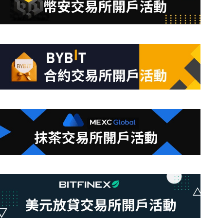
符
合
條
件
的
結
果