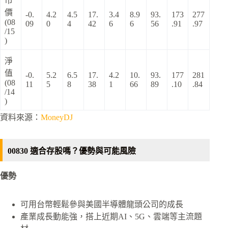
市
價
-0.
4.2
4.5
17.
3.4
8.9
93.
173
277
(08
09
0
4
42
6
6
56
.91
.97
/15
)
淨
值
-0.
5.2
6.5
17.
4.2
10.
93.
177
281
(08
11
5
8
38
1
66
89
.10
.84
/14
)
資料來源：
MoneyDJ
00830 適合存股嗎？優勢與可能風險
優勢
可用台幣輕鬆參與美國半導體龍頭公司的成長
產業成長動能強，搭上近期AI、5G、雲端等主流題