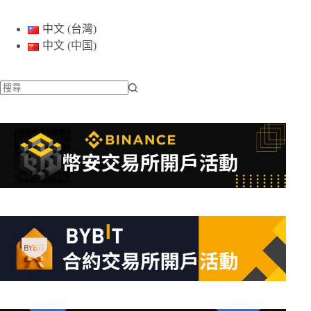
中文 (台灣)
中文 (中国)
找
不
到
符
合
條
件
的
結
果