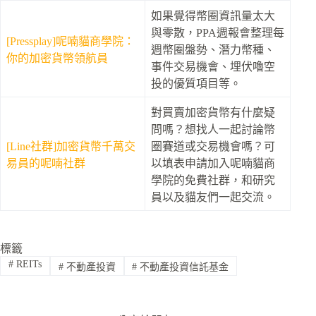
如果覺得幣圈資訊量太大
與零散，PPA週報會整理每
[Pressplay]呢喃貓商學院：
週幣圈盤勢、潛力幣種、
你的加密貨幣領航員
事件交易機會、埋伏嚕空
投的優質項目等。
對買賣加密貨幣有什麼疑
問嗎？想找人一起討論幣
[Line社群]加密貨幣千萬交
圈賽道或交易機會嗎？可
易員的呢喃社群
以填表申請加入呢喃貓商
學院的免費社群，和研究
員以及貓友們一起交流。
標籤
#
REITs
#
不動產投資
#
不動產投資信託基金