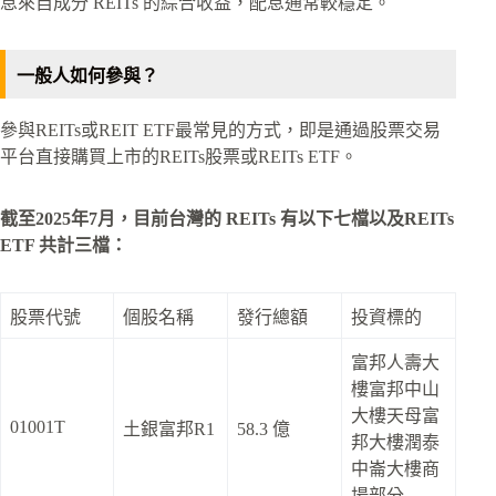
息來自成分 REITs 的綜合收益，配息通常較穩定。
一般人如何參與？
參與REITs或REIT ETF最常見的方式，即是通過股票交易
平台直接購買上市的REITs股票或REITs ETF。
截至2025年7月，目前台灣的 REITs 有以下七檔以及REITs
ETF 共計三檔：
股票代號
個股名稱
發行總額
投資標的
富邦人壽大
樓富邦中山
大樓天母富
01001T
土銀富邦R1
58.3 億
邦大樓潤泰
中崙大樓商
場部分