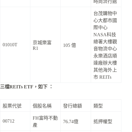
時尚流行館
台茂購物中
心大都市國
際中心
NASA科技
總署大樓觀
京城樂富
01010T
105 億
R1
音物流中心
永樂酒店順
達廠辦大樓
其他海外上
市 REITs
三檔REITs ETF，如下 ：
股票代號
個股名稱
發行總額
類型
FH富時不動
00712
76.74億
抵押權型
產