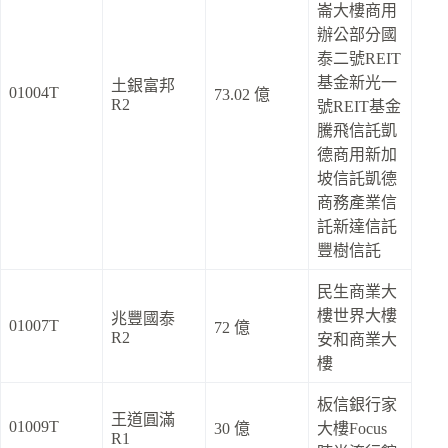
崙大樓商用
辦公部分國
泰二號REIT
基金新光一
土銀富邦
01004T
73.02 億
R2
號REIT基金
騰飛信託凱
德商用新加
坡信託凱德
商務產業信
託新達信託
豐樹信託
民生商業大
樓世界大樓
兆豐國泰
01007T
72 億
R2
安和商業大
樓
板信銀行家
王道圓滿
01009T
30 億
大樓Focus
R1