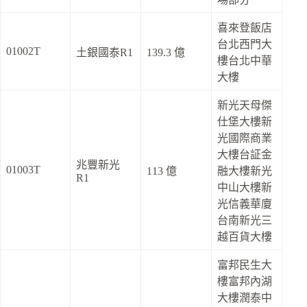
喜來登飯店
台北西門大
01002T
土銀國泰R1
139.3 億
樓台北中華
大樓
新光天母傑
仕堡大樓新
光國際商業
大樓台証金
兆豐新光
01003T
113 億
融大樓新光
R1
中山大樓新
光信義華廈
台南新光三
越百貨大樓
富邦民生大
樓富邦內湖
大樓潤泰中