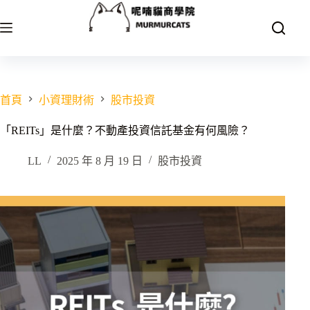
跳
至
主
要
內
容
首頁
小資理財術
股市投資
「REITs」是什麼？不動產投資信託基金有何風險？
LL
2025 年 8 月 19 日
股市投資