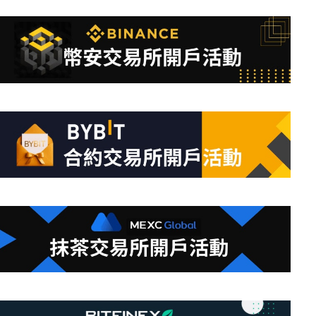
不
到
符
合
條
件
的
結
果