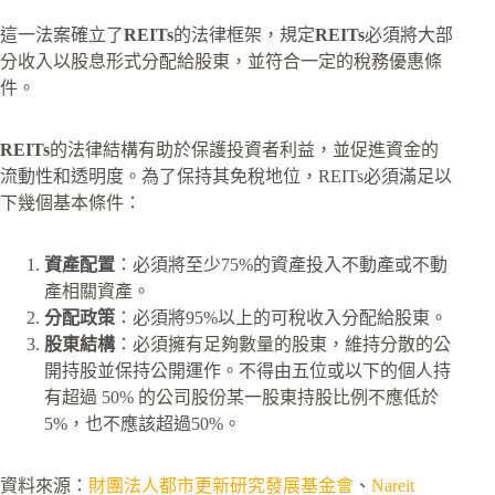
這一法案確立了
REITs
的法律框架，規定
REITs
必須將大部
分收入以股息形式分配給股東，並符合一定的稅務優惠條
件。
REITs
的法律結構有助於保護投資者利益，並促進資金的
流動性和透明度。為了保持其免稅地位，REITs必須滿足以
下幾個基本條件：
資產配置
：必須將至少75%的資產投入不動產或不動
產相關資產。
分配政策
：必須將95%以上的可稅收入分配給股東。
股東結構
：必須擁有足夠數量的股東，維持分散的公
開持股並保持公開運作。不得由五位或以下的個人持
有超過 50% 的公司股份某一股東持股比例不應低於
5%，也不應該超過50%。
資料來源：
財團法人都市更新研究發展基金會
、
Nareit