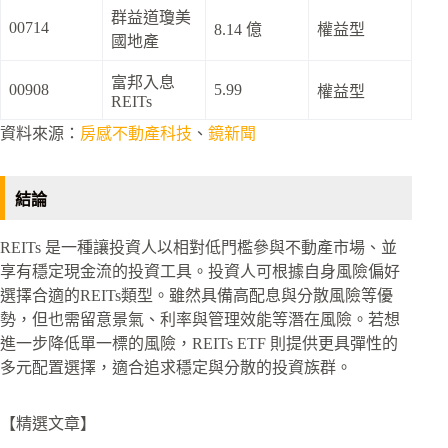
群益道瓊美
00714
8.14 億
權益型
國地產
富邦入息
00908
5.99
權益型
REITs
資料來源：
房感不動產科技
、
鏡新聞
結論
REITs 是一種讓投資人以相對低門檻參與不動產市場、並
享有穩定現金流的投資工具。投資人可根據自身風險偏好
選擇合適的REITs類型。雖然具備高配息與分散風險等優
勢，但也需留意景氣、利率與管理效能等潛在風險。若想
進一步降低單一標的風險，REITs ETF 則提供更具彈性的
多元配置選擇，適合追求穩定與分散的投資族群。
【精選文章】