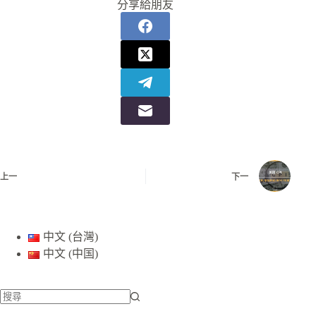
分享給朋友
上一
下一
中文 (台灣)
中文 (中国)
找