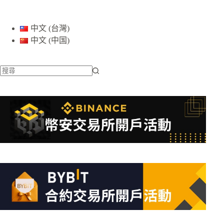
中文 (台灣)
中文 (中国)
找
不
到
符
合
條
件
的
結
果