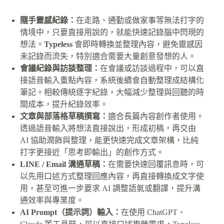
隨手靈感紀錄：
在走路、通勤或做家事等無法打字的
情境中，只要直接用說的，就能快速記錄腦中閃現的
想法。
Typeless
會即時轉換並整理內容，避免靈感因
未記錄而流失，特別適合需要大量創意發想的人。
會議紀錄與訪談整理：
在會議或訪談過程中，可以直
接語音輸入重點內容，系統後續會自動整理成結構化
筆記。相較傳統逐字紀錄，大幅減少整理與回聽的時
間成本，提升紀錄效率。
文章與部落格草稿撰寫：
適合長篇內容創作者使用。
透過語音輸入將想法直接說出，形成初稿，再交由
AI 協助潤飾與整理，能更快速完成文章架構，比純
打字更接近「思考即輸出」的創作方式。
LINE / Email 溝通草稿：
在需要快速回覆訊息時，可
以先用口述方式整理回應內容，再直接轉換成文字使
用，甚至可進一步要求 AI 調整語氣或翻譯，提升溝
通效率與專業度。
AI Prompt（提示詞）輸入：
在使用 ChatGPT、