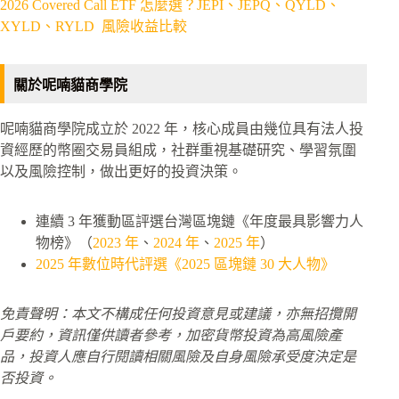
2026 Covered Call ETF 怎麼選？JEPI、JEPQ、QYLD、
XYLD、RYLD 風險收益比較
關於呢喃貓商學院
呢喃貓商學院成立於 2022 年，核心成員由幾位具有法人投
資經歷的幣圈交易員組成，社群重視基礎研究、學習氛圍
以及風險控制，做出更好的投資決策。
連續 3 年獲動區評選台灣區塊鏈《年度最具影響力人
物榜》（
2023 年
、
2024 年
、
2025 年
）
2025 年數位時代評選《2025 區塊鏈 30 大人物》
免責聲明：本文不構成任何投資意見或建議，亦無招攬開
戶要約，資訊僅供讀者參考，加密貨幣投資為高風險產
品，投資人應自行閱讀相關風險及自身風險承受度決定是
否投資。