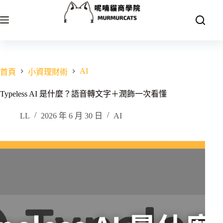
跳
至
主
要
內
容
AI
首頁
小資理財術
Typeless AI 是什麼？語音轉文字＋潤飾一次看懂
LL
2026 年 6 月 30 日
AI