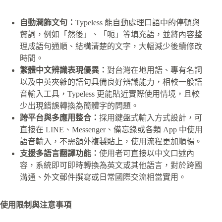
自動潤飾文句：
Typeless 能自動處理口語中的停頓與
贅詞，例如「然後」、「呃」等填充語，並將內容整
理成語句通順、結構清楚的文字，大幅減少後續修改
時間。
繁體中文辨識表現優異：
對台灣在地用語、專有名詞
以及中英夾雜的語句具備良好辨識能力，相較一般語
音輸入工具，Typeless 更能貼近實際使用情境，且較
少出現錯誤轉換為簡體字的問題。
跨平台與多應用整合：
採用鍵盤式輸入方式設計，可
直接在 LINE、Messenger、備忘錄或各類 App 中使用
語音輸入，不需額外複製貼上，使用流程更加順暢。
支援多語言翻譯功能：
使用者可直接以中文口述內
容，系統即可即時轉換為英文或其他語言，對於跨國
溝通、外文郵件撰寫或日常國際交流相當實用。
使用限制與注意事項