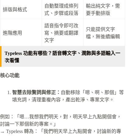
自動整理成條列
輸出純文字，需
排版與格式
式、步驟或段落
要手動排版
語音指令即可改
只能提供文字
進階應用
寫、摘要或翻譯
檔，無後續編輯
文字
Typeless 功能有哪些？語音轉文字、潤飾與多語輸入一
次看懂
核心功能
智慧去除贅詞與修正：
自動移除「嗯、啊、那個」等
填充詞，清理重複內容，產出乾淨、專業文字。
例如：「嗯…我想我們明天，對，明天早上九點開個會，
討論一下那個新的專案。」
→ Typeless 轉為：「我們明天早上九點開會，討論新的專