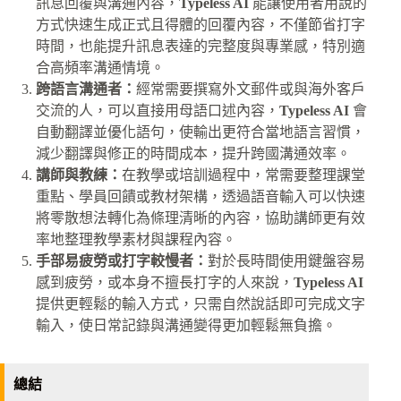
訊息回覆與溝通內容，
Typeless AI
能讓使用者用說的
方式快速生成正式且得體的回覆內容，不僅節省打字
時間，也能提升訊息表達的完整度與專業感，特別適
合高頻率溝通情境。
跨語言溝通者：
經常需要撰寫外文郵件或與海外客戶
交流的人，可以直接用母語口述內容，
Typeless AI
會
自動翻譯並優化語句，使輸出更符合當地語言習慣，
減少翻譯與修正的時間成本，提升跨國溝通效率。
講師與教練：
在教學或培訓過程中，常需要整理課堂
重點、學員回饋或教材架構，透過語音輸入可以快速
將零散想法轉化為條理清晰的內容，協助講師更有效
率地整理教學素材與課程內容。
手部易疲勞或打字較慢者：
對於長時間使用鍵盤容易
感到疲勞，或本身不擅長打字的人來說，
Typeless AI
提供更輕鬆的輸入方式，只需自然說話即可完成文字
輸入，使日常記錄與溝通變得更加輕鬆無負擔。
總結