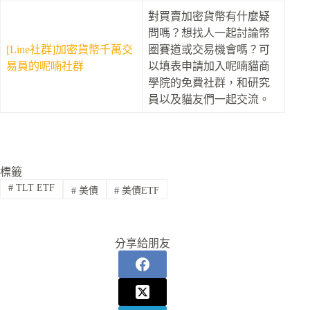
對買賣加密貨幣有什麼疑
問嗎？想找人一起討論幣
[Line社群]加密貨幣千萬交
圈賽道或交易機會嗎？可
易員的呢喃社群
以填表申請加入呢喃貓商
學院的免費社群，和研究
員以及貓友們一起交流。
標籤
#
TLT ETF
#
美債
#
美債ETF
分享給朋友