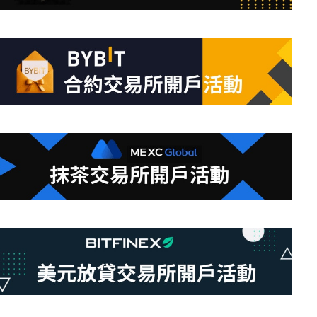
條
件
的
結
果