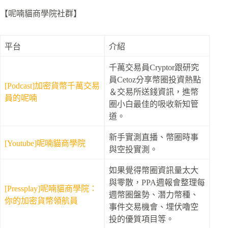
【呢喃貓商學院社群】
平台
介紹
千萬交易員Cryptor跟研究
員Cetoz分享幣圈投資熱點
[Podcast]加密貨幣千萬交易
＆交易所送錢資訊，進幣
員的呢喃
圈小白最佳的吸收新知管
道。
新手實測直播、幣圈時事
[Youtube]呢喃貓商學院
與空投實測。
如果覺得幣圈資訊量太大
與零散，PPA週報會整理每
[Pressplay]呢喃貓商學院：
週幣圈盤勢、潛力幣種、
你的加密貨幣領航員
事件交易機會、埋伏嚕空
投的優質項目等。