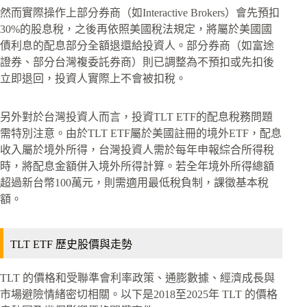
然而實際操作上部分券商（如Interactive Brokers）會先預扣
30%的股息稅，之後再依照美國稅法規定，將屬於美國國
債利息的配息部分全額退還給投資人。部分券商（如富途
證券、部分台灣複委託券商）則已調整為不預扣或先扣後
立即退回，投資人實際上不會被扣稅。
另外對於台灣投資人而言，投資TLT ETF的配息稅務問題
需特別注意。由於TLT ETF屬於美國註冊的境外ETF，配息
收入屬於境外所得，台灣投資人需於每年申報綜合所得稅
時，將配息金額併入境外所得計算。若全年境外所得總額
超過新台幣100萬元，則需適用最低稅負制，課徵基本稅
額。
TLT ETF 歷史股價與走勢
TLT 的價格和受聯準會利率政策、通膨數據、經濟成長與
市場避險情緒密切相關。以下是2018至2025年 TLT 的價格