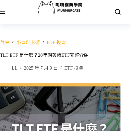
跳
至
主
要
內
容
首頁
小資理財術
ETF 投資
TLT ETF 是什麼？20年期美債ETF完整介紹
LL
2025 年 7 月 9 日
ETF 投資