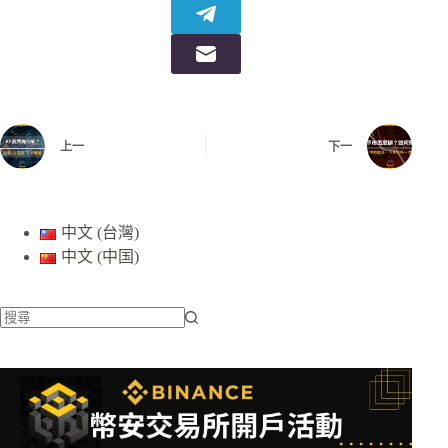
上一
下一
中文 (台灣)
中文 (中国)
找
不
到
符
合