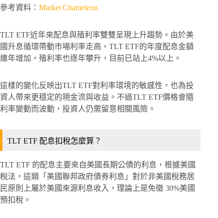
參考資料：
Market Chameleon
TLT ETF近年來配息與殖利率雙雙呈現上升趨勢。由於美
國升息循環帶動市場利率走高，TLT ETF的年度配息金額
連年增加，殖利率也逐年攀升，目前已站上4%以上。
這樣的變化反映出TLT ETF對利率環境的敏感性，也為投
資人帶來更穩定的現金流與收益。不過TLT ETF價格會隨
利率變動而波動，投資人仍需留意相關風險。
TLT ETF 配息扣稅怎麼算？
TLT ETF 的配息主要來自美國長期公債的利息，根據美國
稅法，這類「美國聯邦政府債券利息」對於非美國稅務居
民原則上屬於美國來源利息收入，理論上是免徵 30%美國
預扣稅。