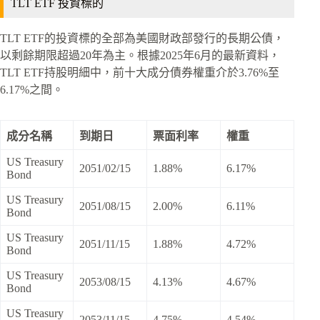
TLT ETF 投資標的
TLT ETF的投資標的全部為美國財政部發行的長期公債，
以剩餘期限超過20年為主。根據2025年6月的最新資料，
TLT ETF持股明細中，前十大成分債券權重介於3.76%至
6.17%之間。
成分名稱
到期日
票面利率
權重
US Treasury
2051/02/15
1.88%
6.17%
Bond
US Treasury
2051/08/15
2.00%
6.11%
Bond
US Treasury
2051/11/15
1.88%
4.72%
Bond
US Treasury
2053/08/15
4.13%
4.67%
Bond
US Treasury
2053/11/15
4.75%
4.54%