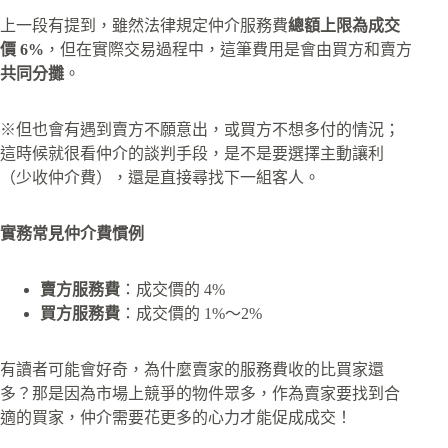
上一段有提到，雖然法律規定仲介服務費
總額上限為成交
價 6%
，但在實際交易過程中，這筆費用是會由買方和賣方
共同分攤
。
※但也會有遇到賣方不願意出，或買方不想多付的情況；
這時候就很看仲介的談判手段，是不是要選擇主動讓利
（少收仲介費），還是直接尋找下一組客人。
實務常見仲介費慣例
賣方服務費
：成交價的 4%
買方服務費
：成交價的 1%～2%
有讀者可能會好奇，為什麼賣家的服務費收的比買家還
多？那是因為市場上競爭的物件眾多，作為賣家要找到合
適的買家，仲介需要花更多的心力才能促成成交！