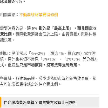
成交價的 6%
。
相關連結：
不動產經紀業管理條例
需要注意的是，
這 6% 指的是「最高上限」，而非固定收
費比例
，實際收費通常會低於上限，由買賣雙方與房仲協
議決定。
例如：民間常以「4%+2%」（賣方4%、買方2%）當作習
慣，另外也有但不常見「5%+1%」、「3%+3%」等分攤方
式，但這些
只是市場慣例，沒有法律強制規定
。
各區域、各建商品牌、房型或依照市況的銷售難易度，都
有可能影響最後談定的仲介費比例。
仲介服務費怎麼算？買賣雙方收費比例解析