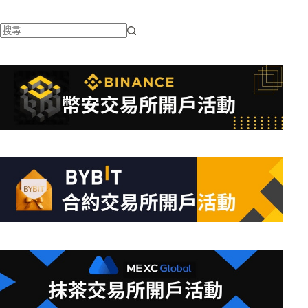
找
不
到
符
合
條
件
的
結
果