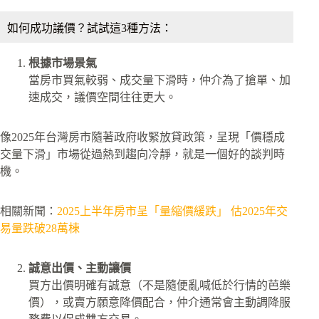
如何成功議價？試試這3種方法：
根據市場景氣
當房市買氣較弱、成交量下滑時，仲介為了搶單、加
速成交，議價空間往往更大。
像2025年台灣房市隨著政府收緊放貸政策，呈現「價穩成
交量下滑」市場從過熱到趨向冷靜，就是一個好的談判時
機。
相關新聞：
2025上半年房市呈「量縮價緩跌」 估2025年交
易量跌破28萬棟
誠意出價、主動讓價
買方出價明確有誠意（不是隨便亂喊低於行情的芭樂
價），或賣方願意降價配合，仲介通常會主動調降服