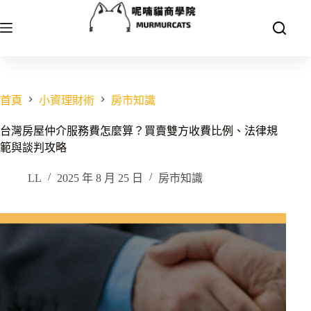
跳
至
主
要
內
容
首頁
小資理財術
房市知識
台灣房屋仲介服務費怎麼算？買賣雙方收費比例、法律規
範與談判攻略
LL
2025 年 8 月 25 日
房市知識