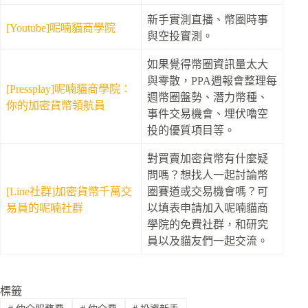
新手實測直播、幣圈時事
[Youtube]呢喃貓商學院
與空投實測。
如果覺得幣圈資訊量太大
與零散，PPA週報會整理每
[Pressplay]呢喃貓商學院：
週幣圈盤勢、潛力幣種、
你的加密貨幣領航員
事件交易機會、埋伏嚕空
投的優質項目等。
對買賣加密貨幣有什麼疑
問嗎？想找人一起討論幣
[Line社群]加密貨幣千萬交
圈賽道或交易機會嗎？可
易員的呢喃社群
以填表申請加入呢喃貓商
學院的免費社群，和研究
員以及貓友們一起交流。
標籤