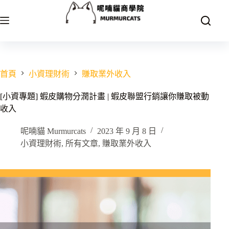
跳
至
主
要
內
容
首頁
小資理財術
賺取業外收入
[小資專題] 蝦皮購物分潤計畫 | 蝦皮聯盟行銷讓你賺取被動
收入
呢喃貓 Murmurcats
2023 年 9 月 8 日
小資理財術
,
所有文章
,
賺取業外收入