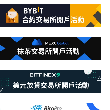
的
結
果