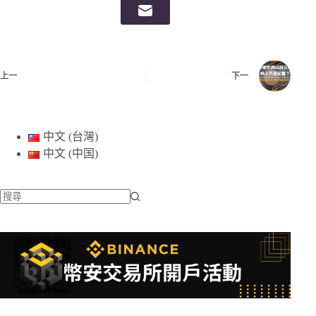
上一
下一
中文 (台灣)
中文 (中国)
找
不
到
符
合
條
件