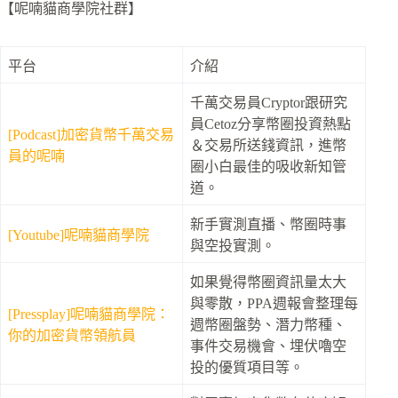
【呢喃貓商學院社群】
平台
介紹
千萬交易員Cryptor跟研究
員Cetoz分享幣圈投資熱點
[Podcast]加密貨幣千萬交易
＆交易所送錢資訊，進幣
員的呢喃
圈小白最佳的吸收新知管
道。
新手實測直播、幣圈時事
[Youtube]呢喃貓商學院
與空投實測。
如果覺得幣圈資訊量太大
與零散，PPA週報會整理每
[Pressplay]呢喃貓商學院：
週幣圈盤勢、潛力幣種、
你的加密貨幣領航員
事件交易機會、埋伏嚕空
投的優質項目等。