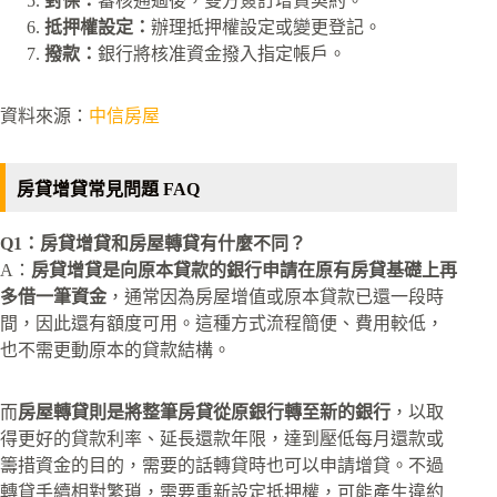
對保：
審核通過後，雙方簽訂增貸契約。
抵押權設定：
辦理抵押權設定或變更登記。
撥款：
銀行將核准資金撥入指定帳戶。
資料來源：
中信房屋
房貸增貸常見問題 FAQ
Q1：房貸增貸和房屋轉貸有什麼不同？
A：
房貸增貸是向原本貸款的銀行申請在原有房貸基礎上再
多借一筆資金
，通常因為房屋增值或原本貸款已還一段時
間，因此還有額度可用。這種方式流程簡便、費用較低，
也不需更動原本的貸款結構。
而
房屋轉貸則是將整筆房貸從原銀行轉至新的銀行
，以取
得更好的貸款利率、延長還款年限，達到壓低每月還款或
籌措資金的目的，需要的話轉貸時也可以申請增貸。不過
轉貸手續相對繁瑣，需要重新設定抵押權，可能產生違約