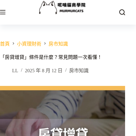
跳
至
主
要
內
容
首頁
小資理財術
房市知識
「房貸增貸」條件是什麼？常見問題一次看懂！
LL
2025 年 8 月 12 日
房市知識