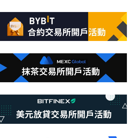
件
的
結
果