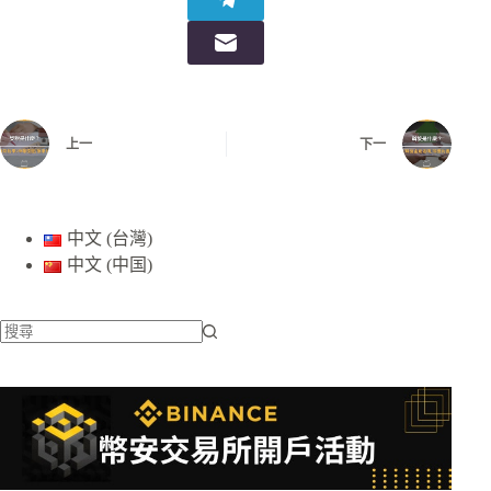
上一
下一
中文 (台灣)
中文 (中国)
找
不
到
符
合
條