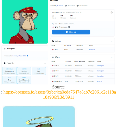
Source
:
https://opensea.io/assets/0xbc4ca0eda7647a8ab7c2061c2e118a
18a936f13d/8911