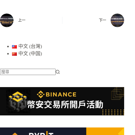
上一
下一
中文 (台灣)
中文 (中国)
找
不
到
符
合
條
件
的