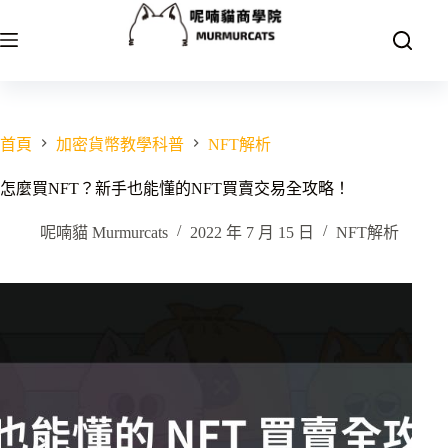
跳
至
主
要
內
容
首頁
加密貨幣教學科普
NFT解析
怎麼買NFT？新手也能懂的NFT買賣交易全攻略！
呢喃貓 Murmurcats
2022 年 7 月 15 日
NFT解析