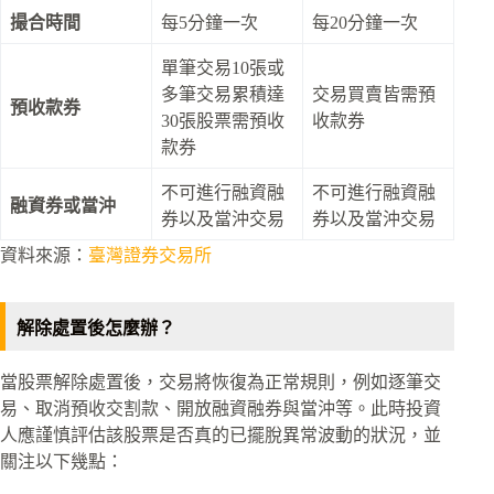
撮合時間
每5分鐘一次
每20分鐘一次
單筆交易10張或
多筆交易累積達
交易買賣皆需預
預收款券
30張股票需預收
收款券
款券
不可進行融資融
不可進行融資融
融資券或當沖
券以及當沖交易
券以及當沖交易
資料來源：
臺灣證券交易所
解除處置後怎麼辦？
當股票解除處置後，交易將恢復為正常規則，例如逐筆交
易、取消預收交割款、開放融資融券與當沖等。此時投資
人應謹慎評估該股票是否真的已擺脫異常波動的狀況，並
關注以下幾點：