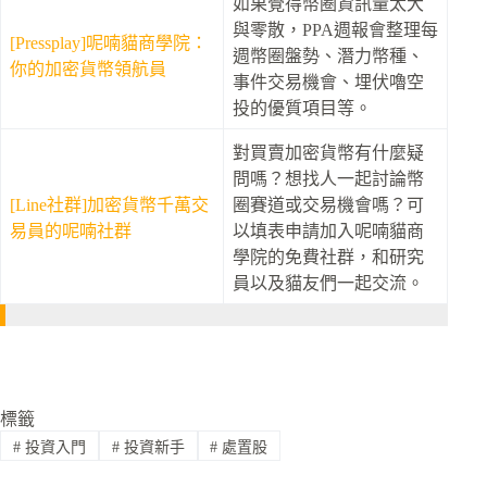
如果覺得幣圈資訊量太大
與零散，PPA週報會整理每
[Pressplay]呢喃貓商學院：
週幣圈盤勢、潛力幣種、
你的加密貨幣領航員
事件交易機會、埋伏嚕空
投的優質項目等。
對買賣加密貨幣有什麼疑
問嗎？想找人一起討論幣
[Line社群]加密貨幣千萬交
圈賽道或交易機會嗎？可
易員的呢喃社群
以填表申請加入呢喃貓商
學院的免費社群，和研究
員以及貓友們一起交流。
標籤
#
投資入門
#
投資新手
#
處置股