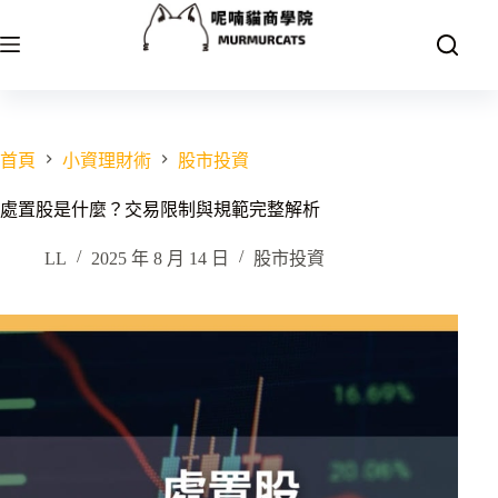
跳
至
主
要
內
容
首頁
小資理財術
股市投資
處置股是什麼？交易限制與規範完整解析
LL
2025 年 8 月 14 日
股市投資