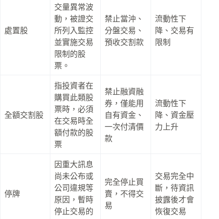
交量異常波
動，被證交
禁止當沖、
流動性下
處置股
所列入監控
分盤交易、
降、交易有
並實施交易
預收交割款
限制
限制的股
票。
指投資者在
禁止融資融
購買此類股
券，僅能用
流動性下
票時，必須
全額交割股
自有資金、
降、資金壓
在交易時全
一次付清價
力上升
額付款的股
款
票
因重大訊息
尚未公布或
交易完全中
完全停止買
公司違規等
斷，待資訊
停牌
賣，不得交
原因，暫時
披露後才會
易
停止交易的
恢復交易