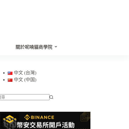
關於呢喃貓商學院
中文 (台灣)
中文 (中国)
找
不
到
符