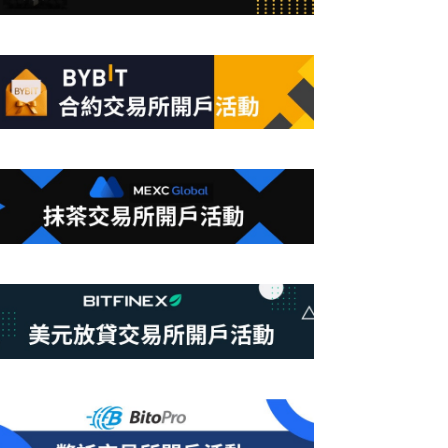
合
條
件
的
結
果