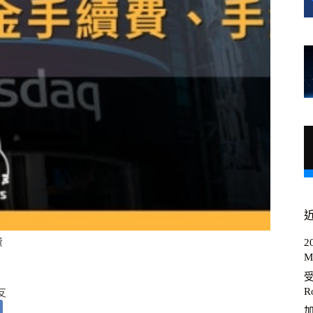
費
2
M
R
友
加