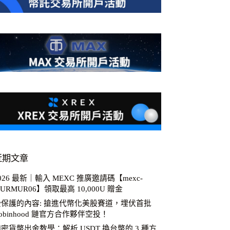
近期文章
026 最新｜輸入 MEXC 推廣邀請碼【mexc-
URMUR06】領取最高 10,000U 贈金
受保護的內容: 搶進代幣化美股賽道，埋伏首批
obinhood 鏈官方合作夥伴空投！
密貨幣出金教學：解析 USDT 換台幣的 3 種方