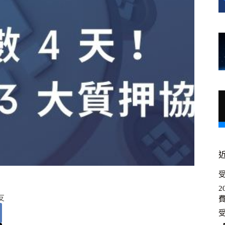
受
2
友
費
受