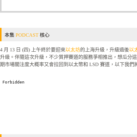
本集
PODCAST
核心
4 月 13 日 (四) 上午終於要迎來
以太坊
的上海升級，升級過後
以
升級。伴隨這次升級，不少質押賽道的服務爭相推出，想瓜分這
期市場關注度大概率又會拉回到以太幣和 LSD 賽道，以下我