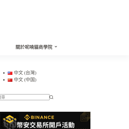
關於呢喃貓商學院
中文 (台灣)
中文 (中国)
找
不
到
符