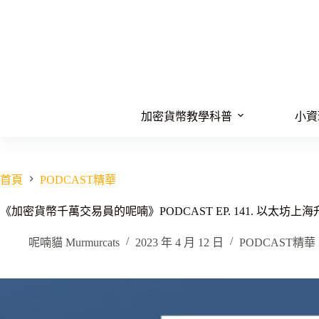
跳
至
主
要
內
容
加密貨幣教學科普
小資
首頁
PODCAST精華
《加密貨幣千萬交易員的呢喃》PODCAST EP. 141. 以太坊
呢喃貓 Murmurcats
2023 年 4 月 12 日
PODCAST精華