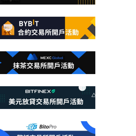
合
條
件
的
結
果