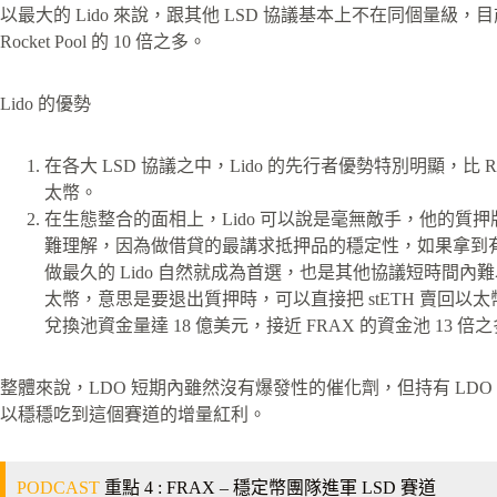
以最大的 Lido 來說，跟其他 LSD 協議基本上不在同個量級，目前
Rocket Pool 的 10 倍之多。
Lido 的優勢
在各大 LSD 協議之中，Lido 的先行者優勢特別明顯，比 Ro
太幣。
在生態整合的面相上，Lido 可以說是毫無敵手，他的質押
難理解，因為做借貸的最講求抵押品的穩定性，如果拿到
做最久的 Lido 自然就成為首選，也是其他協議短時間內
太幣，意思是要退出質押時，可以直接把 stETH 賣回以太
兌換池資金量達 18 億美元，接近 FRAX 的資金池 13 倍
整體來說，LDO 短期內雖然沒有爆發性的催化劑，但持有 LDO 
以穩穩吃到這個賽道的增量紅利。
PODCAST
重點 4 : FRAX – 穩定幣團隊進軍 LSD 賽道