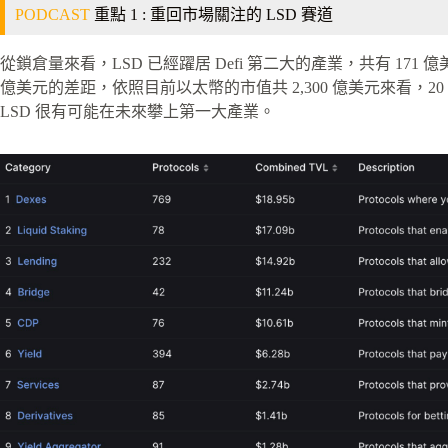
PODCAST
重點 1 : 重回市場關注的 LSD 賽道
從鎖倉量來看，LSD 已經躍居 Defi 第二大的產業，共有 17
億美元的差距，依照目前以太幣的市值共 2,300 億美元來看，2
LSD 很有可能在未來攀上第一大產業。