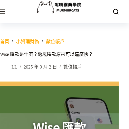
跳
至
主
要
內
容
首頁
小資理財術
數位帳戶
Wise 匯款是什麼？跨境匯款原來可以這麼快？
LL
2025 年 9 月 2 日
數位帳戶