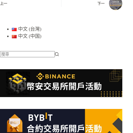
上一
下一
中文 (台灣)
中文 (中国)
找
不
到
符
合
條
件
的
結
果