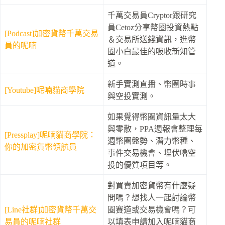
千萬交易員Cryptor跟研究
員Cetoz分享幣圈投資熱點
[Podcast]加密貨幣千萬交易
＆交易所送錢資訊，進幣
員的呢喃
圈小白最佳的吸收新知管
道。
新手實測直播、幣圈時事
[Youtube]呢喃貓商學院
與空投實測。
如果覺得幣圈資訊量太大
與零散，PPA週報會整理每
[Pressplay]呢喃貓商學院：
週幣圈盤勢、潛力幣種、
你的加密貨幣領航員
事件交易機會、埋伏嚕空
投的優質項目等。
對買賣加密貨幣有什麼疑
問嗎？想找人一起討論幣
[Line社群]加密貨幣千萬交
圈賽道或交易機會嗎？可
易員的呢喃社群
以填表申請加入呢喃貓商