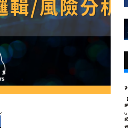
【
請
友
G
證
受