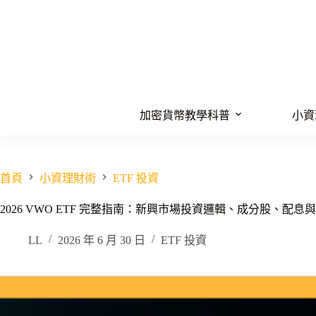
跳
至
主
要
內
容
加密貨幣教學科普
小資
首頁
小資理財術
ETF 投資
2026 VWO ETF 完整指南：新興市場投資邏輯、成分股、配息
LL
2026 年 6 月 30 日
ETF 投資