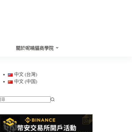
關於呢喃貓商學院
中文 (台灣)
中文 (中国)
找
不
到
符