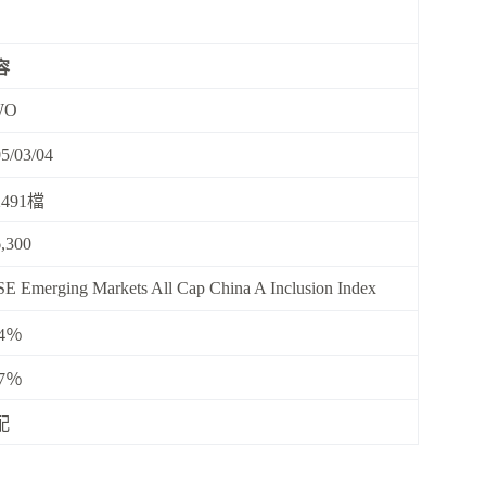
容
WO
5/03/04
491檔
,300
E Emerging Markets All Cap China A Inclusion Index
04％
07％
配