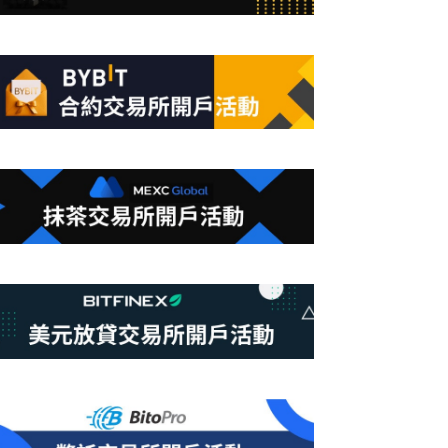
合
條
件
的
結
果