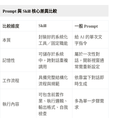
Prompt 與 Skill 核心差異比較
Skill
比較維度
一般 Prompt
封裝好的系統化
給 AI 的單次文
本質
工具／固定職能
字指令
可儲存於系統
屬於一次性對
記憶性
中，跨對話重複
話，開新視窗通
調用
常需重新設定
具備完整結構化
依靠當下對話即
工作流程
流程與規範
時生成
可包含前置作
業、執行邏輯、
多為單一步驟需
執行內容
輸出格式、自我
求
檢查