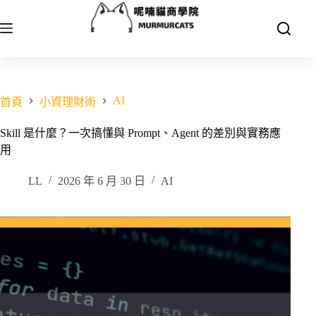
跳
至
主
要
內
容
AI
首頁
小資理財術
Skill 是什麼？一次搞懂與 Prompt、Agent 的差別與實務應
用
LL
2026 年 6 月 30 日
AI