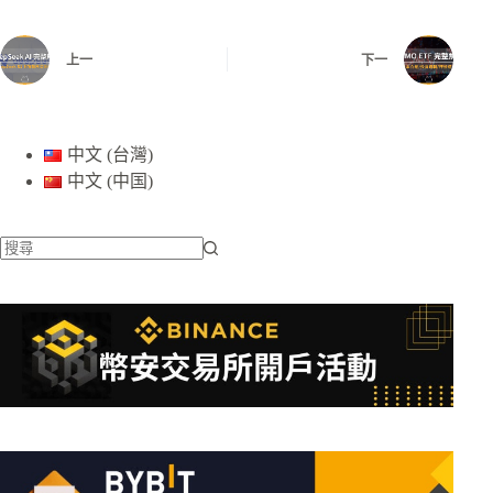
上一
下一
中文 (台灣)
中文 (中国)
找
不
到
符
合
條
件
的
結