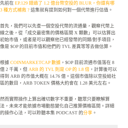
先前在
EP.129 錯過了 1.2 億台幣空投的 BLUR，你還有哪
3 種方式補救 ?
這集就有提到如何對一個代幣進行估值。
首先，我們可以先查一個空投代幣的流通量，觀察代幣上
線之後，從「成交最密集的價格區間 X 顆數」可以估算出
初始市值，或者是可以觀察他已經發幣的同類/對手項目，
像是 $OP 的目前市值和他們的 TVL 差異等等去做估算。
根據
COINMARKETCAP 數據
，$OP 目前流通市值落在 8
億 2 千萬，但
ARB 的 TVL 則是 OP 的 1.8 倍
，計算後可以
得到 ARB 的市值大概在 14.76 億。這個市值除以空投給社
區的數目，ARB TOKEN 價格大約會在 1.28 美元左右。
然而實際操作上算出確切數字不重要，聽眾只要瞭解算
法，未來才能依據市場動態變化自己推算價格區間。詳細
的操作心法，可以聆聽本集 PODCAST 的
分享
。