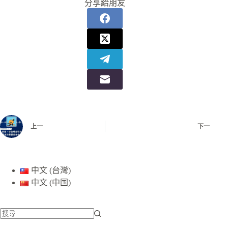
分享給朋友
上一
下一
中文 (台灣)
中文 (中国)
找