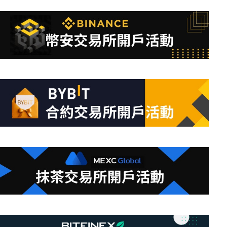
不
到
符
合
條
件
的
結
果