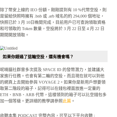
除了幣安上線的 IEO 份額，剛剛提到有 10 %代幣空投，則
是留給快照時擁有 .bnb 或 .arb 域名的約 294,000 個地址，
快照已於 3 月 10日晚間完成，目前用戶已可查詢領取資格
和可領取的 Token 數量，空投將於 3 月 22 日至 4 月 22 日
期間開放領取。
如果你錯過了這輪空投，還有機會嗎？
呢喃貓社群曾多次提及 SPACE ID 的發幣潛力，並建議大
家進行任務。也會有第二輪的空投，而且現在就可以到他
的網頁上去開始參與 VOYAGE 2。如果你是新用戶想要領
取第二階段的箱子，記得可以在錢包裡面放進一定量的
ETH、BNB、ARB 代幣，這樣領到的箱子可以比空錢包多
加一個等級。更詳細的教學請參照
此篇
。
收聽本集 PODCAST 完整內容，可至以下平台收聽 :