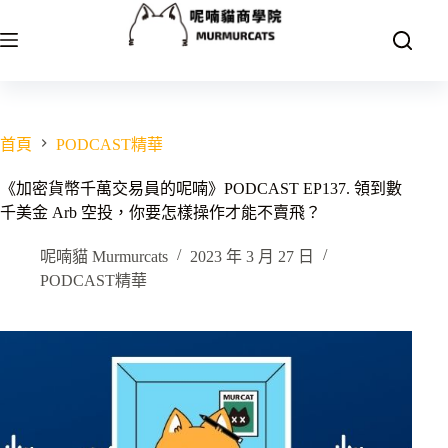
跳
至
主
要
內
容
首頁
PODCAST精華
《加密貨幣千萬交易員的呢喃》PODCAST EP137. 領到數
千美金 Arb 空投，你要怎樣操作才能不賣飛？
呢喃貓 Murmurcats
2023 年 3 月 27 日
PODCAST精華